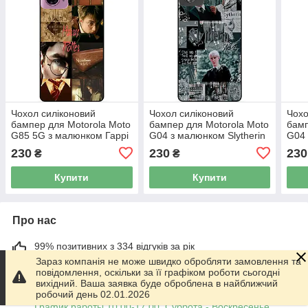
Чохол силіконовий
Чохол силіконовий
Чохо
бампер для Motorola Moto
бампер для Motorola Moto
бамп
G85 5G з малюнком Гаррі
G04 з малюнком Slytherin
G04
Поттер Harry Potter
Слизерин Драко Малфой
Слиз
230
230
230
₴
₴
Гаррі Поттер Harry
Потт
Купити
Купити
Про нас
99% позитивних з 334 відгуків за рік
Зараз компанія не може швидко обробляти замовлення та
Працює з 01.06.2014
повідомлення, оскільки за її графіком роботи сьогодні
вихідний. Ваша заявка буде оброблена в найближчий
робочий день 02.01.2026
м. Харків
График работы 10.00-17.00. Суббота - Воскресенье