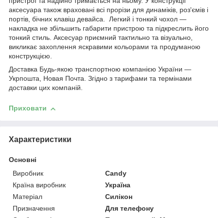
пристрої та надійно тримається на ньому. У конструкції
аксесуара також враховані всі прорізи для динаміків, роз'ємів і
портів, бічних клавіш девайса. Легкий і тонкий чохол —
накладка не збільшить габарити пристрою та підкреслить його
тонкий стиль. Аксесуар приємний тактильно та візуально,
викликає захоплення яскравими кольорами та продуманою
конструкцією.
Доставка Будь-якою транспортною компанією України —
Укрпошта, Новая Почта. Згідно з тарифами та термінами
доставки цих компаній.
Приховати
Характеристики
Основні
Виробник
Candy
Країна виробник
Україна
Матеріал
Силікон
Призначення
Для телефону