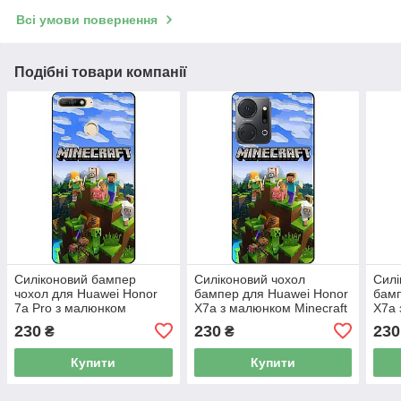
Всі умови повернення
Подібні товари компанії
Силіконовий бампер
Силіконовий чохол
Силі
чохол для Huawei Honor
бампер для Huawei Honor
бамп
7a Pro з малюнком
X7a з малюнком Minecraft
X7a
Fortnite
Майнкрафт
Майн
230
230
230
₴
₴
Купити
Купити