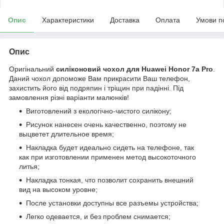
Опис
Характеристики
Доставка
Оплата
Умови п
Опис
Оригінальний
силіконовий чохол для Huawei Honor 7a Pro
.
Даний чохол допоможе Вам прикрасити Ваш телефон,
захистить його від подряпин і тріщин при падінні. Під
замовлення різні варіанти малюнків!
Виготовлений з екологічно-чистого силікону;
Рисунок нанесен очень качественно, поэтому не
выцветет длительное время;
Накладка будет идеально сидеть на телефоне, так
как при изготовлении применен метод высокоточного
литья;
Накладка тонкая, что позволит сохранить внешний
вид на высоком уровне;
После установки доступны все разъемы устройства;
Легко одевается, и без проблем снимается;