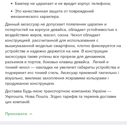
Бампер не царапает и не вредит корпус телефона;
Это качественная защита от повреждений
механического характера.
Данный аксессуар не допускает появление царапин и
потертостей на корпусе девайса, обладает устойчивостью к
воздействию жиров, масел, озона. Чехол обладает
конструкцией, рассчитанной для использования с
вышеуказанной моделью смартфона, плотно фиксируется на
устройстве и надежно держится на нем. В конструкции
аксессуара также учтены все прорези для динамиков,
разъемов и портов, боковых клавиш девайса. Легкий и
тонкий чехол ― накладка не увеличит габариты устройства и
подчеркнет его тонкий стиль. Аксесуар приємний тактильно і
візуально, викликає захоплення яскравими кольорами і
продуманою конструкцією.
Доставка Будь-якою транспортною компанією України ―
Укрпошта, Нова Пошта. Згідно тарифів та термінів доставки
цих компаній.
Приховати