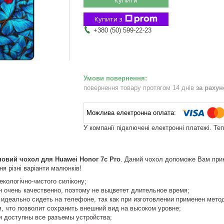
Купити з
+380 (50) 599-22-23
повернення товару протягом 14 днів
за раху
У компанії підключені електронні платежі. Те
новий чохол для Huawei Honor 7c Pro
. Даний чохол допоможе Вам прик
ня різні варіанти малюнків!
екологічно-чистого силікону;
н очень качественно, поэтому не выцветет длительное время;
идеально сидеть на телефоне, так как при изготовлении применен мето
, что позволит сохранить внешний вид на высоком уровне;
и доступны все разъемы устройства;