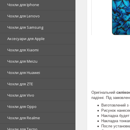
Чохли для Iphone
Чохли для Lenovo
Чохли для Samsung
Аксесуари для Apple
Чохли для Xiaomi
Чохли для Meizu
Чохли для Huawei
Чохли для ZTE
Оригінальний
силіко
Чохли для Vivo
падінні. Під замовлен
Виготовлений з 
Чохли для Oppo
Рисунок нанесе
Накладка будет 
Чохли для Realme
Накладка тонкая
После установк
Чохли для Tecno