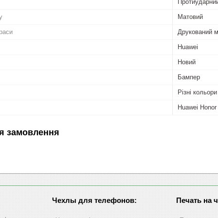
Протиударни
у
Матовий
раси
Друкований 
Huawei
Новий
Бампер
Різні кольори
Huawei Honor
я замовлення
Чехлы для телефонов:
Печать на 