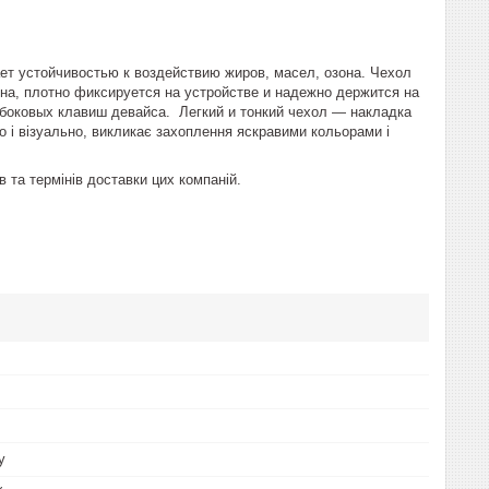
ает устойчивостью к воздействию жиров, масел, озона. Чехол
а, плотно фиксируется на устройстве и надежно держится на
, боковых клавиш девайса. Легкий и тонкий чехол ― накладка
о і візуально, викликає захоплення яскравими кольорами і
та термінів доставки цих компаній.
у