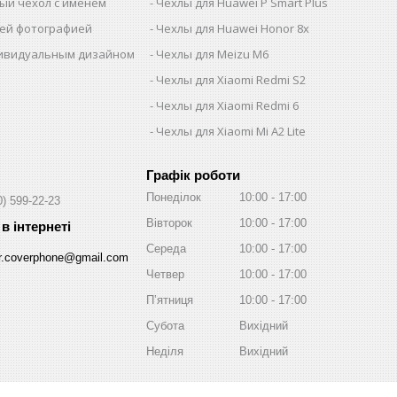
ый чехол с именем
Чехлы для Huawei P Smart Plus
шей фотографией
Чехлы для Huawei Honor 8x
дивидуальным дизайном
Чехлы для Meizu M6
Чехлы для Xiaomi Redmi S2
Чехлы для Xiaomi Redmi 6
Чехлы для Xiaomi Mi A2 Lite
Графік роботи
Понеділок
10:00
17:00
0) 599-22-23
Вівторок
10:00
17:00
Середа
10:00
17:00
r.coverphone@gmail.com
Четвер
10:00
17:00
Пʼятниця
10:00
17:00
Субота
Вихідний
Неділя
Вихідний