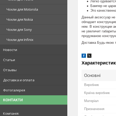
Легко одевается
Бампер не цара
Чохли для Motorola
Это качественн
Данный аксессуар не 
Чохли для Nokia
обладает конструкци
нем. В конструкции а
Чохли для Sony
не увеличит габариты
продуманою конструк
Чохли для Infinix
Доставка Будь-якою т
Новости
Статьи
Характеристик
Отзывы
Основні
Доставка и оплата
Виробник
Фотогалерея
Країна виробник
КОНТАКТИ
Матеріал
Призначення