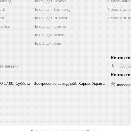
nsberg
Чехлы для Lenovo
Персональн
ack
Чехлы для Samsung
Чехол с ва
iba
Чехлы для Huawei
Чехол с ин
тойки
Чехлы для Iphone
Чехлы для Meizu
Чехлы для Xiaomi
ет магазин
+380 (5
0-17.00. Суббота - Воскресенье выходной!, Харків, Україна
manage