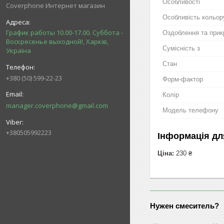
Особливості
Coverphone Интернет магазин
Особливість кольор
График работы 10.00-17.00. Суббота -
Оздоблення та прик
Воскресенье выходной!, Харків,
Сумісність з
Україна
Стан
+380 (50) 599-22-23
Форм-фактор
Колір
manager.coverphone@gmail.com
Модель телефону
+380505992223
Інформація дл
Ціна:
230 ₴
Нужен смеситель?