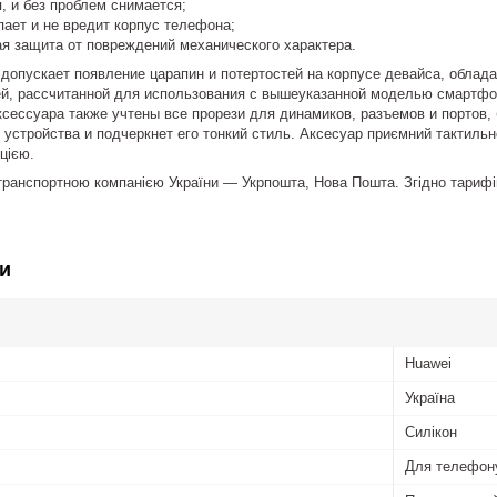
, и без проблем снимается;
пает и не вредит корпус телефона;
ая защита от повреждений механического характера.
допускает появление царапин и потертостей на корпусе девайса, облад
ей, рассчитанной для использования с вышеуказанной моделью смартфон
ксессуара также учтены все прорези для динамиков, разъемов и портов
 устройства и подчеркнет его тонкий стиль. Аксесуар приємний тактильн
цією.
ранспортною компанією України ― Укрпошта, Нова Пошта. Згідно тарифів 
и
Huawei
Україна
Силікон
Для телефон