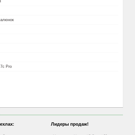
й
малюнок
 7c Pro
чехлах:
Лидеры продаж!