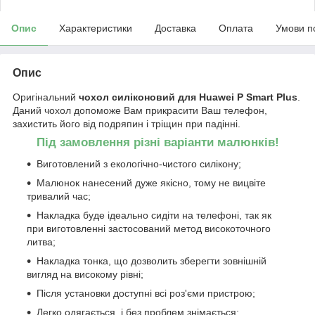
Опис
Характеристики
Доставка
Оплата
Умови п
Опис
Оригінальний
чохол
силіконовий для Huawei P Smart Plus
.
Даний чохол допоможе Вам прикрасити Ваш телефон,
захистить його від подряпин і тріщин при падінні.
Під замовлення різні варіанти малюнків!
Виготовлений з екологічно-чистого силікону;
Малюнок нанесений дуже якісно, тому не вицвіте
тривалий час;
Накладка буде ідеально сидіти на телефоні, так як
при виготовленні застосований метод високоточного
литва;
Накладка тонка, що дозволить зберегти зовнішній
вигляд на високому рівні;
Після установки доступні всі роз'єми пристрою;
Легко одягається, і без проблем знімається;