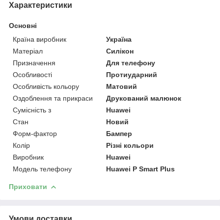
Характеристики
Основні
Країна виробник
Україна
Матеріал
Силікон
Призначення
Для телефону
Особливості
Протиударний
Особливість кольору
Матовий
Оздоблення та прикраси
Друкований малюнок
Сумісність з
Huawei
Стан
Новий
Форм-фактор
Бампер
Колір
Різні кольори
Виробник
Huawei
Модель телефону
Huawei P Smart Plus
Приховати
Умови доставки