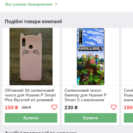
Всі умови повернення
Подібні товари компанії
Об'ємний 3d силіконовий
Силіконовий чохол
Силі
чохол для Huawei P Smart
бампер для Huawei P
Huaw
Plus Вусатий кіт рожевий
Smart S з малюнком
малю
Minecraft
150
230
190
₴
₴
200 ₴
Купити
Купити