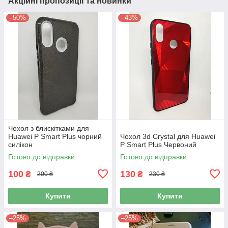
Акційні пропозиції та новинки
–50%
–43%
Чохол з блискітками для
Huawei P Smart Plus чорний
Чохол 3d Crystal для Huawei
силікон
P Smart Plus Червоний
Готово до відправки
Готово до відправки
100
130
₴
₴
200 ₴
230 ₴
Купити
Купити
–25%
–25%