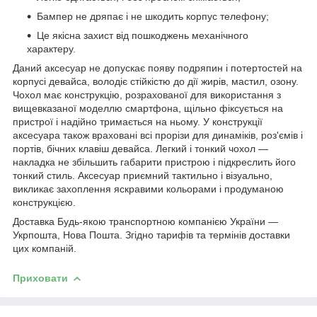
Бампер не дряпає і не шкодить корпус телефону;
Це якісна захист від пошкоджень механічного
характеру.
Даний аксесуар не допускає появу подряпин і потертостей на
корпусі девайса, володіє стійкістю до дії жирів, мастил, озону.
Чохол має конструкцію, розрахованої для використання з
вищевказаної моделлю смартфона, щільно фіксується на
пристрої і надійно тримається на ньому. У конструкції
аксесуара також враховані всі прорізи для динаміків, роз'ємів і
портів, бічних клавіш девайса. Легкий і тонкий чохол ―
накладка не збільшить габарити пристрою і підкреслить його
тонкий стиль. Аксесуар приємний тактильно і візуально,
викликає захоплення яскравими кольорами і продуманою
конструкцією.
Доставка Будь-якою транспортною компанією України ―
Укрпошта, Нова Пошта. Згідно тарифів та термінів доставки
цих компаній.
Приховати