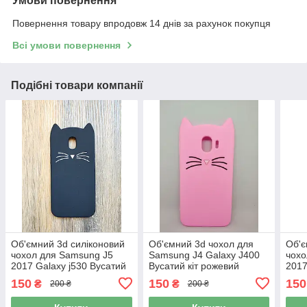
Умови повернення
Повернення товару впродовж 14 днів за рахунок покупця
Всі умови повернення
Подібні товари компанії
Об'ємний 3d силіконовий
Об'ємний 3d чохол для
Об'є
чохол для Samsung J5
Samsung J4 Galaxy J400
чохо
2017 Galaxy j530 Вусатий
Вусатий кіт рожевий
2017
кіт чорний
кіт 
150
150
150
₴
₴
200 ₴
200 ₴