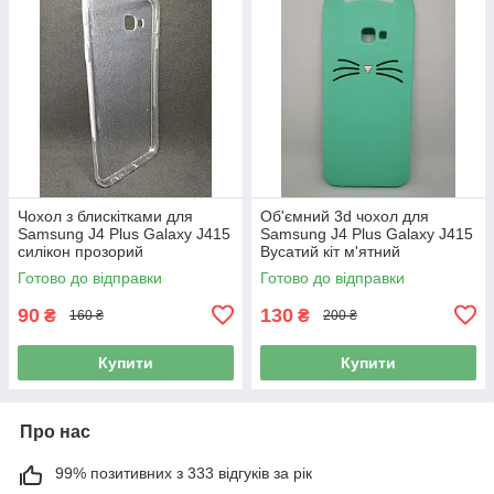
Чохол з блискітками для
Об'ємний 3d чохол для
Samsung J4 Plus Galaxy J415
Samsung J4 Plus Galaxy J415
силікон прозорий
Вусатий кіт м'ятний
Готово до відправки
Готово до відправки
90
130
₴
₴
160 ₴
200 ₴
Купити
Купити
Про нас
99% позитивних з 333 відгуків за рік