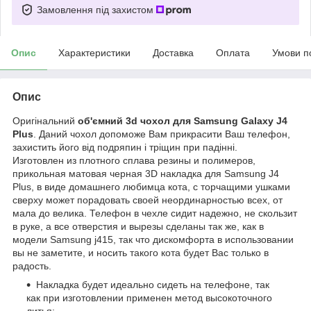
Замовлення під захистом
Опис
Характеристики
Доставка
Оплата
Умови п
Опис
Оригінальний
об'ємний 3d чохол для Samsung Galaxy J4
Plus
. Даний чохол допоможе Вам прикрасити Ваш телефон,
захистить його від подряпин і тріщин при падінні.
Изготовлен из плотного сплава резины и полимеров,
прикольная матовая черная 3D накладка для Samsung J4
Plus, в виде домашнего любимца кота, с торчащими ушками
сверху может порадовать своей неординарностью всех, от
мала до велика. Телефон в чехле сидит надежно, не скользит
в руке, а все отверстия и вырезы сделаны так же, как в
модели Samsung j415, так что дискомфорта в использовании
вы не заметите, и носить такого кота будет Вас только в
радость.
Накладка будет идеально сидеть на телефоне, так
как при изготовлении применен метод высокоточного
литья;