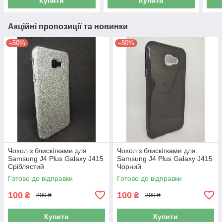
Купити
Купити
Акційні пропозиції та новинки
–50%
–50%
Чохол з блискітками для
Чохол з блискітками для
Samsung J4 Plus Galaxy J415
Samsung J4 Plus Galaxy J415
Сріблястий
Чорний
Готово до відправки
Готово до відправки
100
100
₴
₴
200 ₴
200 ₴
Купити
Купити