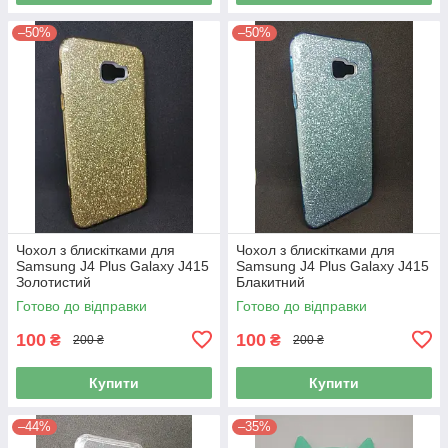
–50%
–50%
Чохол з блискітками для
Чохол з блискітками для
Samsung J4 Plus Galaxy J415
Samsung J4 Plus Galaxy J415
Золотистий
Блакитний
Готово до відправки
Готово до відправки
100
100
₴
₴
200 ₴
200 ₴
Купити
Купити
–44%
–35%