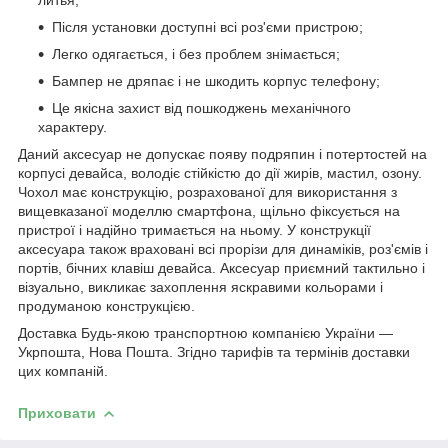
Після установки доступні всі роз'єми пристрою;
Легко одягається, і без проблем знімається;
Бампер не дряпає і не шкодить корпус телефону;
Це якісна захист від пошкоджень механічного
характеру.
Даний аксесуар не допускає появу подряпин і потертостей на
корпусі девайса, володіє стійкістю до дії жирів, мастил, озону.
Чохол має конструкцію, розрахованої для використання з
вищевказаної моделлю смартфона, щільно фіксується на
пристрої і надійно тримається на ньому. У конструкції
аксесуара також враховані всі прорізи для динаміків, роз'ємів і
портів, бічних клавіш девайса. Аксесуар приємний тактильно і
візуально, викликає захоплення яскравими кольорами і
продуманою конструкцією.
Доставка Будь-якою транспортною компанією України ―
Укрпошта, Нова Пошта. Згідно тарифів та термінів доставки
цих компаній.
Приховати