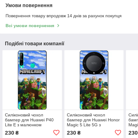
Умови повернення
Повернення товару впродовж 14 днів за рахунок покупця
Всі умови повернення
Подібні товари компанії
Силіконовий чохол
Силіконовий чохол
Силі
бампер для Huawei P40
бампер для Huawei Honor
бамп
Lite E з малюнком
Magic 5 Lite 5G з
Magi
Minecraft
малюнком Minecraft
мал
230
230
230
₴
₴
Майнкрафт
Mine