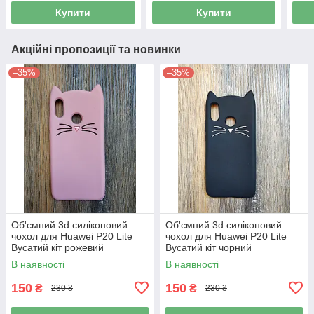
Купити
Купити
Акційні пропозиції та новинки
–35%
–35%
Об'ємний 3d силіконовий
Об'ємний 3d силіконовий
чохол для Huawei P20 Lite
чохол для Huawei P20 Lite
Вусатий кіт рожевий
Вусатий кіт чорний
В наявності
В наявності
150
150
₴
₴
230 ₴
230 ₴