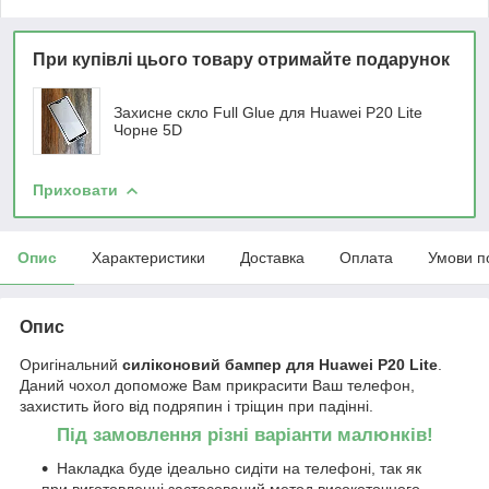
При купівлі цього товару отримайте подарунок
Захисне скло Full Glue для Huawei P20 Lite
Чорне 5D
Приховати
Опис
Характеристики
Доставка
Оплата
Умови п
Опис
Оригінальний
силіконовий бампер для Huawei P20 Lite
.
Даний чохол допоможе Вам прикрасити Ваш телефон,
захистить його від подряпин і тріщин при падінні.
Під замовлення різні варіанти малюнків!
Накладка буде ідеально сидіти на телефоні, так як
при виготовленні застосований метод високоточного