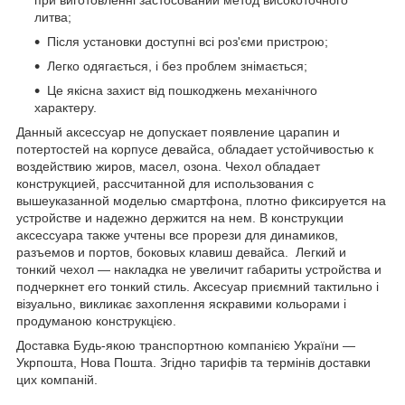
литва;
Після установки доступні всі роз'єми пристрою;
Легко одягається, і без проблем знімається;
Це якісна захист від пошкоджень механічного
характеру.
Данный аксессуар не допускает появление царапин и
потертостей на корпусе девайса, обладает устойчивостью к
воздействию жиров, масел, озона. Чехол обладает
конструкцией, рассчитанной для использования с
вышеуказанной моделью смартфона, плотно фиксируется на
устройстве и надежно держится на нем. В конструкции
аксессуара также учтены все прорези для динамиков,
разъемов и портов, боковых клавиш девайса. Легкий и
тонкий чехол ― накладка не увеличит габариты устройства и
подчеркнет его тонкий стиль. Аксесуар приємний тактильно і
візуально, викликає захоплення яскравими кольорами і
продуманою конструкцією.
Доставка Будь-якою транспортною компанією України ―
Укрпошта, Нова Пошта. Згідно тарифів та термінів доставки
цих компаній.