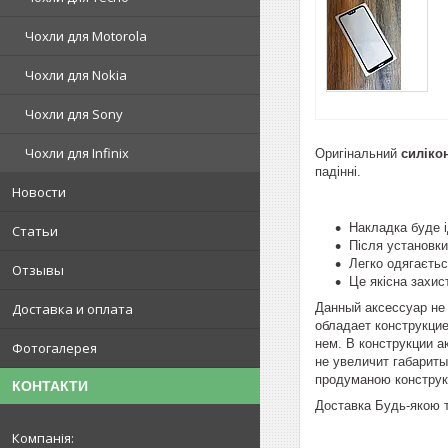
Чохли для Motorola
Чохли для Nokia
Чохли для Sony
Чохли для Infinix
Оригінальний
силіко
падінні.
Новости
Накладка буде і
Статьи
Після установки
Легко одягаєтьс
Отзывы
Це якісна захис
Данный аксессуар не 
Доставка и оплата
обладает конструкци
нем. В конструкции а
Фотогалерея
не увеличит габариты
продуманою конструк
КОНТАКТИ
Доставка Будь-якою т