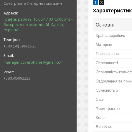
Coverphone Интернет магазин
Характеристик
График работы 10.00-17.00. Суббота -
Основні
Воскресенье выходной!, Харків,
Україна
Країна виробник
Матеріал
+380 (50) 599-22-23
Призначення
manager.coverphone@gmail.com
Особливості
Особливість кольор
+380505992223
Оздоблення та прик
Сумісність з
Стан
Форм-фактор
Колір
Виробник