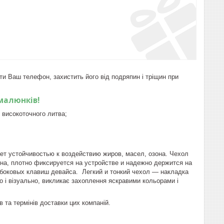
и Ваш телефон, захистить його від подряпин і тріщин при
малюнків!
 високоточного литва;
ает устойчивостью к воздействию жиров, масел, озона. Чехол
а, плотно фиксируется на устройстве и надежно держится на
, боковых клавиш девайса. Легкий и тонкий чехол ― накладка
о і візуально, викликає захоплення яскравими кольорами і
та термінів доставки цих компаній.