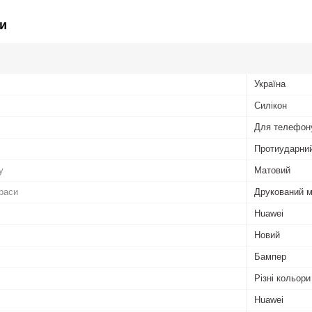
и
Україна
Силікон
Для телефон
Протиударни
у
Матовий
раси
Друкований 
Huawei
Новий
Бампер
Різні кольори
Huawei