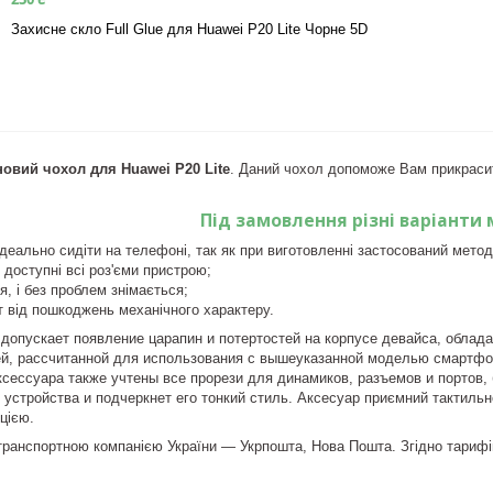
Захисне скло Full Glue для Huawei P20 Lite Чорне 5D
новий чохол для Huawei P20 Lite
. Даний чохол допоможе Вам прикрасит
Під замовлення різні варіанти 
деально сидіти на телефоні, так як при виготовленні застосований метод
 доступні всі роз'єми пристрою;
я, і без проблем знімається;
т від пошкоджень механічного характеру.
допускает появление царапин и потертостей на корпусе девайса, облад
ей, рассчитанной для использования с вышеуказанной моделью смартфон
ксессуара также учтены все прорези для динамиков, разъемов и портов
 устройства и подчеркнет его тонкий стиль. Аксесуар приємний тактильн
цією.
ранспортною компанією України ― Укрпошта, Нова Пошта. Згідно тарифів 