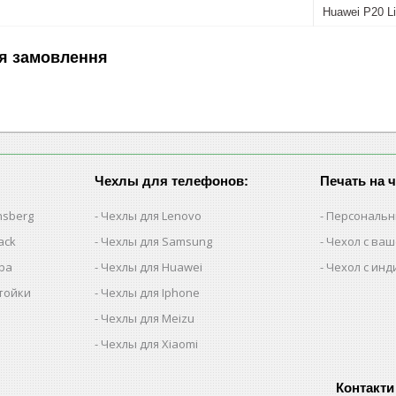
Huawei P20 Li
я замовлення
Чехлы для телефонов:
Печать на 
nsberg
Чехлы для Lenovo
Персональн
ack
Чехлы для Samsung
Чехол с ва
iba
Чехлы для Huawei
Чехол с ин
тойки
Чехлы для Iphone
Чехлы для Meizu
Чехлы для Xiaomi