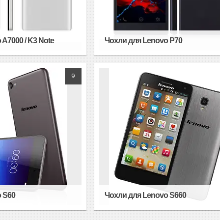
A7000 / K3 Note
Чохли для Lenovo P70
9
 S60
Чохли для Lenovo S660