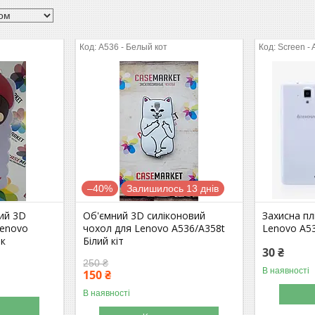
A536 - Белый кот
Screen - 
–40%
Залишилось 13 днів
ий 3D
Об'ємний 3D силіконовий
Захисна пл
Lenovo
чохол для Lenovo A536/A358t
Lenovo A5
ок
Білий кіт
30 ₴
250 ₴
В наявності
150 ₴
В наявності