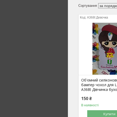
A368t Девочка
Об'ємний силіконов
бампер чохол для 
A368t Дівчинка буз
150 ₴
В наявності
Купити