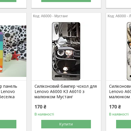
A6000 - Мустанг
A6000 - 
р панель
Силіконовий бампер чохол для
Силіконов
 Lenovo
Lenovo A6000 K3 A6010 з
Lenovo A60
Веселка
малюнком Мустанг
малюнком 
170 ₴
170 ₴
В наявності
В наявності
Купити