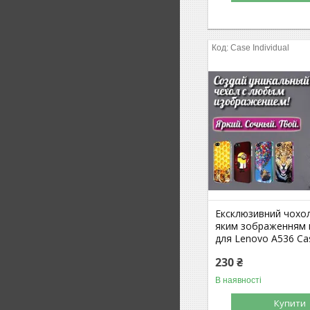
Case Individual
Ексклюзивний чохол
яким зображенням н
для Lenovo A536 Cas
230 ₴
В наявності
Купити