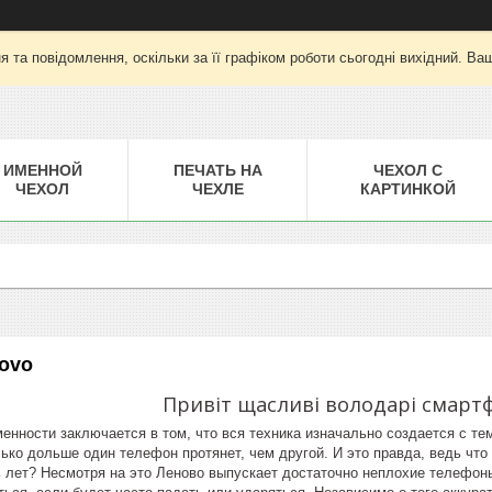
 та повідомлення, оскільки за її графіком роботи сьогодні вихідний. Ва
ИМЕННОЙ
ПЕЧАТЬ НА
ЧЕХОЛ С
ЧЕХОЛ
ЧЕХЛЕ
КАРТИНКОЙ
ovo
Привіт щасливі володарі смарт
енности заключается в том, что вся техника изначально создается с те
лько дольше один телефон протянет, чем другой. И это правда, ведь ч
ть лет? Несмотря на это Леново выпускает достаточно неплохие телефо