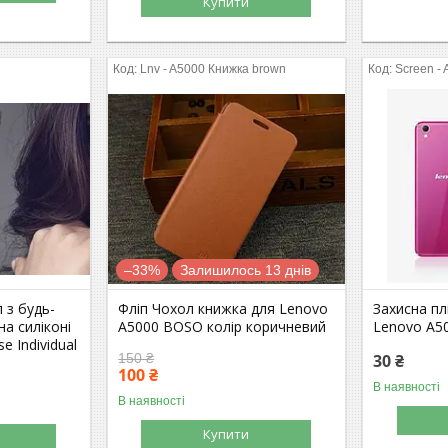
Купити
Lnv - A5000 Книжка brown
Screen -
–33%
Залишилось 13 днів
 з будь-
Фліп Чохол книжка для Lenovo
Захисна пл
а силіконі
A5000 BOSO колір коричневий
Lenovo A5
e Individual
150 ₴
30 ₴
100 ₴
В наявності
В наявності
Купити