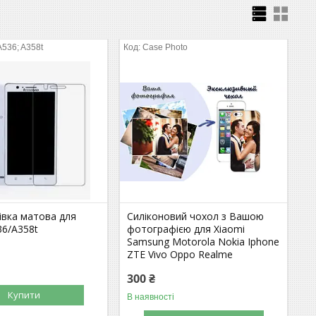
A536; A358t
Case Photo
івка матова для
Силіконовий чохол з Вашою
36/A358t
фотографією для Xiaomi
Samsung Motorola Nokia Iphone
ZTE Vivo Oppo Realme
300 ₴
Купити
В наявності