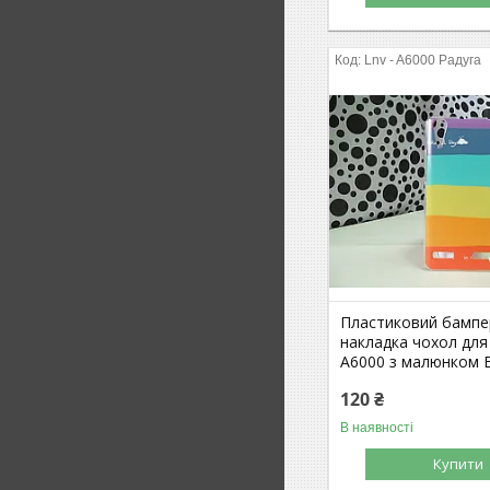
Lnv - A6000 Радуга
Пластиковий бампе
накладка чохол для
A6000 з малюнком 
120 ₴
В наявності
Купити