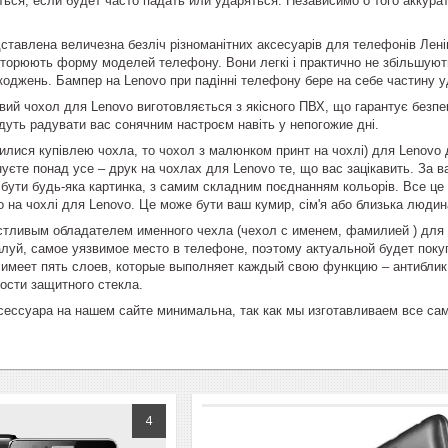
ься, если будет часто падать или ударяться. Независимо о того аккура
ставлена величезна безліч різноманітних аксесуарів для телефонів Ленів
овторюють форму моделей телефону. Вони легкі і практично не збільшуют
коджень. Бампер на Lenovo при падінні телефону бере на себе частину уд
ий чохол для Lenovo виготовляється з якісного ПВХ, що гарантує безпеку
дуть радувати вас сонячним настроєм навіть у непогожие дні.
вилися купівлею чохла, то чохол з малюнком принт на чохлі) для Lenovo 
нуєте понад усе – друк на чохлах для Lenovo те, що вас зацікавить. За 
бути будь-яка картинка, з самим складним поєднанням кольорів. Все це
 на чохлі для Lenovo. Це може бути ваш кумир, сім'я або близька людин
стливым обладателем именного чехла (чехол с именем, фамилией ) для 
луй, самое уязвимое место в телефоне, поэтому актуальной будет покуп
 имеет пять слоев, которые выполняет каждый свою функцию – антиблик,
ости защитного стекла.
сессуара на нашем сайте минимальна, так как мы изготавливаем все са
4