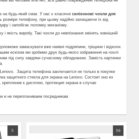
тный вы человек или нет, все равно повреждений телефона не
 на будь-який смак. У нас є класичні
силіконові чохли для
ь розміри телефону, при цьому надійно захищаючи їх від
ару і запобігає поломку механізму.
 і якість виробу. Такі чохли до невпізнання змінять зовнішній
допоможе замаскувати вже наявні подряпини, тріщини і відколи.
вашим ескізом ми зробимо друк будь-якого зображення на чохлі
 нам під силу завдяки сучасному обладнанню. Замість картинки
а.
Lenovo. Защита телефона заключается не только в покупке
ка защитного стекла для экрана на Lenovo. Состоит оно из
 крепление к дисплею, протекция экрана в случае
ми и не переплачиваем посредникам.
5
56