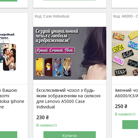
Case Individual
A6000 - 
 з Вашою
Ексклюзивний чохол з будь-
Іменний ч
aomi
яким зображенням на силіконі
A6000/K3/A
okia Iphone
для Lenovo A5000 Case
250 ₴
me
Individual
В наявності
230 ₴
В наявності
Купити