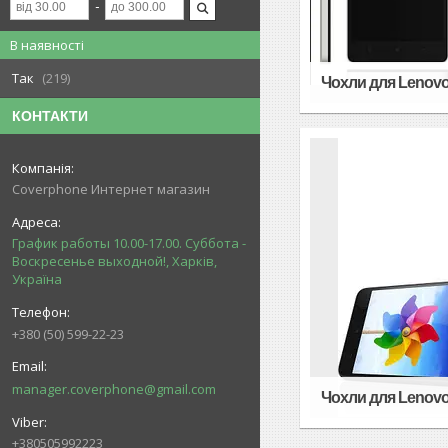
В наявності
Так
219
Чохли для Lenovo 
КОНТАКТИ
Coverphone Интернет магазин
График работы 10.00-17.00. Суббота -
Воскресенье выходной!, Харків,
Україна
+380 (50) 599-22-23
manager.coverphone@gmail.com
Чохли для Lenovo
+380505992223