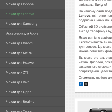
техника может сломат
Чохли для Iphone
избежать. Вихід є!
На нашому сайті пред
Чохли для Lenovo
Lenovo
, які точно п
подряпин і інших пош
Чохли для Samsung
Об'ємний 3D силіконов
вигляд телефону і бу
Аксесуари для Apple
Якщо ви пізно заціка
Ексклюзивність ви ці
Чохли для Xiaomi
для Lenovo. Це може 
можна помістити фото
Чохли для Meizu
Вы можете стать сча
чехла. Дисплей, пожа
Чохли для Huawei
закаленного стекла и
повреждения целостн
Чохли для ZTE
Стоимость любого ак
Чохли для Vivo
Чохли для Oppo
Чохли для Realme
Чохли для Tecno