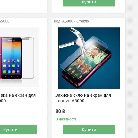
Купити
 A5000
A5000 - Стекло
івка на екран для
Захисне скло на екран для
000
Lenovo A5000
80 ₴
В наявності
Купити
Купити