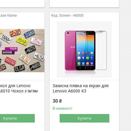
Case Name
Screen - A6000
охол для Lenovo
Захисна плівка на екран для
6010 Чохол з ім'ям
Lenovo A6000 K3
30 ₴
В наявності
Купити
Купити