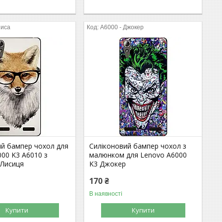
Лиса
A6000 - Джокер
ий бампер чохол для
Силіконовий бампер чохол з
00 K3 A6010 з
малюнком для Lenovo A6000
Лисиця
K3 Джокер
170 ₴
В наявності
Купити
Купити