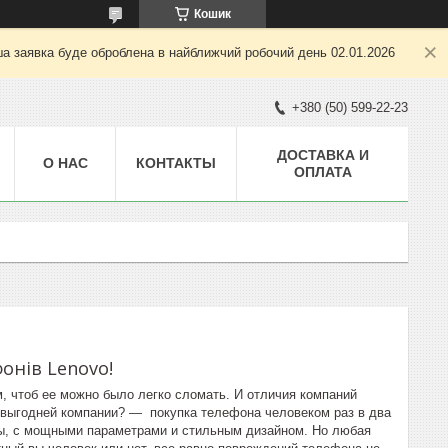
Кошик
ша заявка буде оброблена в найближчий робочий день 02.01.2026
+380 (50) 599-22-23
ДОСТАВКА И
О НАС
КОНТАКТЫ
ОПЛАТА
фонів
Lenovo
!
м, чтоб ее можно было легко сломать. И отличия компаний
то выгодней компании? ― покупка телефона человеком раз в два
ны, с мощными параметрами и стильным дизайном. Но любая