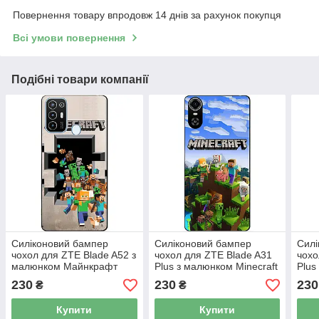
Повернення товару впродовж 14 днів за рахунок покупця
Всі умови повернення
Подібні товари компанії
Силіконовий бампер
Силіконовий бампер
Силі
чохол для ZTE Blade A52 з
чохол для ZTE Blade A31
чохо
малюнком Майнкрафт
Plus з малюнком Minecraft
Plus
Май
230
230
230
₴
₴
Купити
Купити