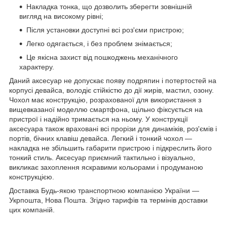
Накладка тонка, що дозволить зберегти зовнішній
вигляд на високому рівні;
Після установки доступні всі роз'єми пристрою;
Легко одягається, і без проблем знімається;
Це якісна захист від пошкоджень механічного
характеру.
Даний аксесуар не допускає появу подряпин і потертостей на
корпусі девайса, володіє стійкістю до дії жирів, мастил, озону.
Чохол має конструкцію, розрахованої для використання з
вищевказаної моделлю смартфона, щільно фіксується на
пристрої і надійно тримається на ньому. У конструкції
аксесуара також враховані всі прорізи для динаміків, роз'ємів і
портів, бічних клавіш девайса. Легкий і тонкий чохол ―
накладка не збільшить габарити пристрою і підкреслить його
тонкий стиль. Аксесуар приємний тактильно і візуально,
викликає захоплення яскравими кольорами і продуманою
конструкцією.
Доставка Будь-якою транспортною компанією України ―
Укрпошта, Нова Пошта. Згідно тарифів та термінів доставки
цих компаній.