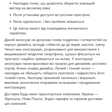
Накладка тонка, що дозволить зберегти зовнішній
вигляд на високому рівні;
Після установки доступні всі роз'єми пристрою;
Легко одягається, і без проблем знімається;
Це якісна захист від пошкоджень механічного
характеру.
Даний аксесуар не допускає появу подряпин і потертостей на
корпусі девайса, володіє стійкістю до дії жирів, мастил, озону.
Чохол має конструкцію, розрахованої для використання з
вищевказаної моделлю смартфона, щільно фіксується на
пристрої і надійно тримається на ньому. У конструкції
аксесуара також враховані всі прорізи для динаміків, роз'ємів і
портів, бічних клавіш девайса. Легкий і тонкий чохол ―
накладка не збільшить габарити пристрою і підкреслить його
тонкий стиль. Аксесуар приємний тактильно і візуально,
викликає захоплення яскравими кольорами і продуманою
конструкцією.
Доставка Будь-якою транспортною компанією України ―
Укрпошта, Нова Пошта. Згідно тарифів та термінів доставки
цих компаній.