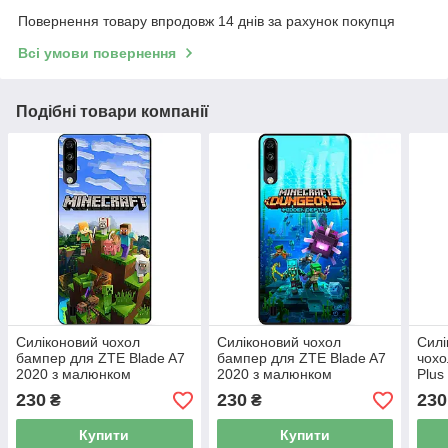
Повернення товару впродовж 14 днів за рахунок покупця
Всі умови повернення
Подібні товари компанії
Силіконовий чохол
Силіконовий чохол
Силі
бампер для ZTE Blade A7
бампер для ZTE Blade A7
чохо
2020 з малюнком
2020 з малюнком
Plus
Minecraft Майнкрафт
Майнкрафт Minecraft
230
230
230
₴
₴
Купити
Купити