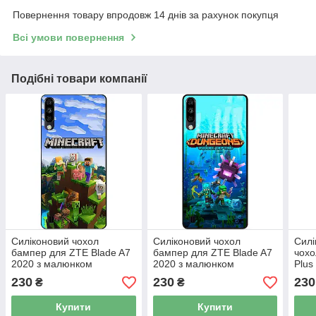
Повернення товару впродовж 14 днів за рахунок покупця
Всі умови повернення
Подібні товари компанії
Силіконовий чохол
Силіконовий чохол
Силі
бампер для ZTE Blade A7
бампер для ZTE Blade A7
чохо
2020 з малюнком
2020 з малюнком
Plus
Minecraft Майнкрафт
Майнкрафт Minecraft
230
230
230
₴
₴
Купити
Купити