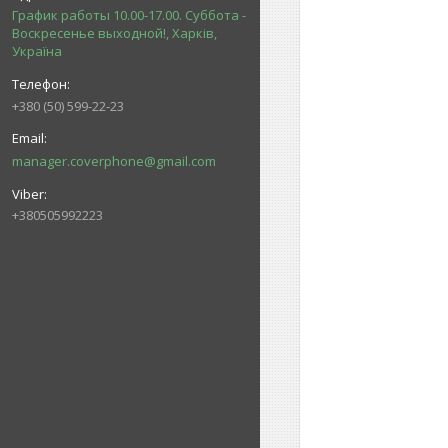
График работы 10.00-17.00. Суббота -
Воскресенье выходной!, Харків,
Україна
+380 (50) 599-22-23
manager.coverphone@gmail.com
+380505992223