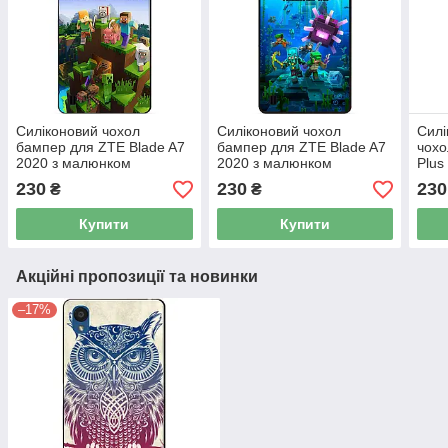
Силіконовий чохол
Силіконовий чохол
Силі
бампер для ZTE Blade A7
бампер для ZTE Blade A7
чохо
2020 з малюнком
2020 з малюнком
Plus
Minecraft Майнкрафт
Майнкрафт Minecraft
230
230
230
₴
₴
Купити
Купити
Акційні пропозиції та новинки
–17%