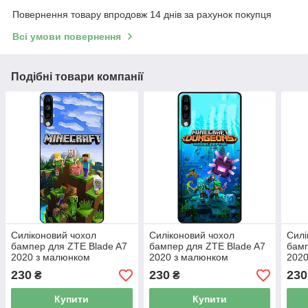
Повернення товару впродовж 14 днів за рахунок покупця
Всі умови повернення
Подібні товари компанії
Силіконовий чохол
Силіконовий чохол
Силі
бампер для ZTE Blade A7
бампер для ZTE Blade A7
бамп
2020 з малюнком
2020 з малюнком
2020
Minecraft Майнкрафт
Майнкрафт Minecraft
Май
230
230
230
₴
₴
Купити
Купити