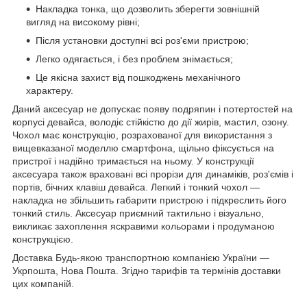
Накладка тонка, що дозволить зберегти зовнішній
вигляд на високому рівні;
Після установки доступні всі роз'єми пристрою;
Легко одягається, і без проблем знімається;
Це якісна захист від пошкоджень механічного
характеру.
Даний аксесуар не допускає появу подряпин і потертостей на
корпусі девайса, володіє стійкістю до дії жирів, мастил, озону.
Чохол має конструкцію, розрахованої для використання з
вищевказаної моделлю смартфона, щільно фіксується на
пристрої і надійно тримається на ньому. У конструкції
аксесуара також враховані всі прорізи для динаміків, роз'ємів і
портів, бічних клавіш девайса. Легкий і тонкий чохол ―
накладка не збільшить габарити пристрою і підкреслить його
тонкий стиль. Аксесуар приємний тактильно і візуально,
викликає захоплення яскравими кольорами і продуманою
конструкцією.
Доставка Будь-якою транспортною компанією України ―
Укрпошта, Нова Пошта. Згідно тарифів та термінів доставки
цих компаній.