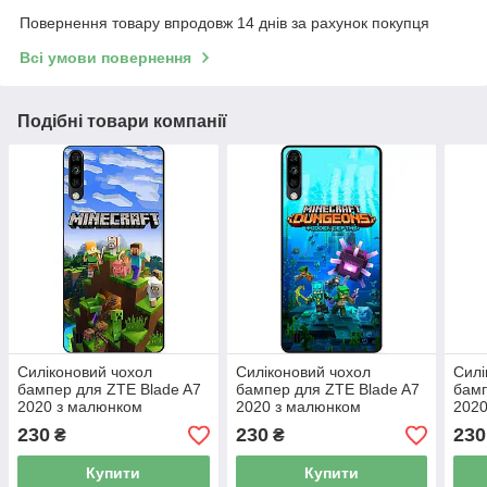
Повернення товару впродовж 14 днів за рахунок покупця
Всі умови повернення
Подібні товари компанії
Силіконовий чохол
Силіконовий чохол
Силі
бампер для ZTE Blade A7
бампер для ZTE Blade A7
бамп
2020 з малюнком
2020 з малюнком
2020
Minecraft Майнкрафт
Майнкрафт Minecraft
Май
230
230
230
₴
₴
Купити
Купити