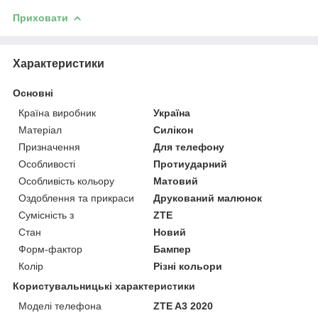
Приховати
Характеристики
Основні
Країна виробник
Україна
Матеріал
Силікон
Призначення
Для телефону
Особливості
Протиударний
Особливість кольору
Матовий
Оздоблення та прикраси
Друкований малюнок
Сумісність з
ZTE
Стан
Новий
Форм-фактор
Бампер
Колір
Різні кольори
Користувальницькі характеристики
Моделі телефона
ZTE A3 2020