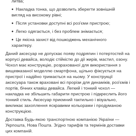
литва;
Накладка тонка, що дозволить зберегти зовнішній
вигляд на високому рівні;
Після установки доступні всі роз'єми пристрою;
Легко одягається, і без проблем знімається;
Це якісна захист від пошкоджень механічного
характеру.
Даний аксесуар не допускає появу подряпин і потертостей на
корпусі девайса, володіє стійкістю до дії жирів, мастил, озону.
Чохол має конструкцію, розрахованої для використання з
вищевказаної моделлю смартфона, щільно фіксується на
пристрої і надійно тримається на ньому. У конструкції
аксесуара також враховані всі прорізи для динаміків, роз'ємів і
портів, бічних клавіш девайса. Легкий і тонкий чохол ―
накладка не збільшить габарити пристрою і підкреслить його
тонкий стиль. Аксесуар приємний тактильно і візуально,
викликає захоплення яскравими кольорами і продуманою
конструкцією.
Доставка Будь-якою транспортною компанією України ―
Укрпошта, Нова Пошта. Згідно тарифів та термінів доставки
цих компаній.