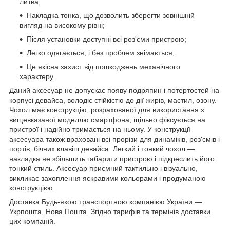
литва;
Накладка тонка, що дозволить зберегти зовнішній
вигляд на високому рівні;
Після установки доступні всі роз'єми пристрою;
Легко одягається, і без проблем знімається;
Це якісна захист від пошкоджень механічного
характеру.
Даний аксесуар не допускає появу подряпин і потертостей на
корпусі девайса, володіє стійкістю до дії жирів, мастил, озону.
Чохол має конструкцію, розрахованої для використання з
вищевказаної моделлю смартфона, щільно фіксується на
пристрої і надійно тримається на ньому. У конструкції
аксесуара також враховані всі прорізи для динаміків, роз'ємів і
портів, бічних клавіш девайса. Легкий і тонкий чохол ―
накладка не збільшить габарити пристрою і підкреслить його
тонкий стиль. Аксесуар приємний тактильно і візуально,
викликає захоплення яскравими кольорами і продуманою
конструкцією.
Доставка Будь-якою транспортною компанією України ―
Укрпошта, Нова Пошта. Згідно тарифів та термінів доставки
цих компаній.