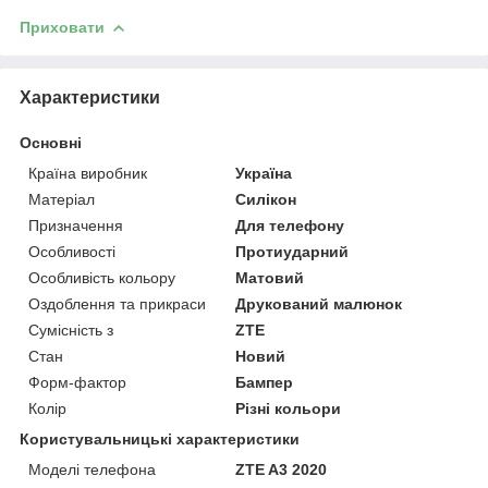
Приховати
Характеристики
Основні
Країна виробник
Україна
Матеріал
Силікон
Призначення
Для телефону
Особливості
Протиударний
Особливість кольору
Матовий
Оздоблення та прикраси
Друкований малюнок
Сумісність з
ZTE
Стан
Новий
Форм-фактор
Бампер
Колір
Різні кольори
Користувальницькі характеристики
Моделі телефона
ZTE A3 2020