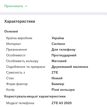
Приховати
Характеристики
Основні
Країна виробник
Україна
Матеріал
Силікон
Призначення
Для телефону
Особливості
Протиударний
Особливість кольору
Матовий
Оздоблення та прикраси
Друкований малюнок
Сумісність з
ZTE
Стан
Новий
Форм-фактор
Бампер
Колір
Різні кольори
Користувальницькі характеристики
Моделі телефона
ZTE A3 2020