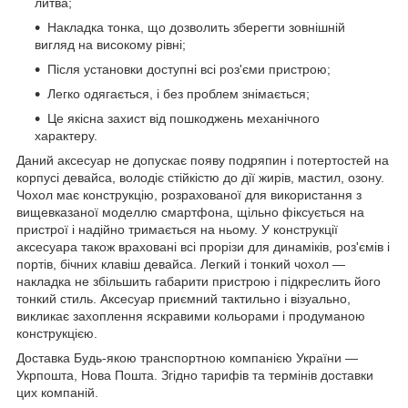
литва;
Накладка тонка, що дозволить зберегти зовнішній
вигляд на високому рівні;
Після установки доступні всі роз'єми пристрою;
Легко одягається, і без проблем знімається;
Це якісна захист від пошкоджень механічного
характеру.
Даний аксесуар не допускає появу подряпин і потертостей на
корпусі девайса, володіє стійкістю до дії жирів, мастил, озону.
Чохол має конструкцію, розрахованої для використання з
вищевказаної моделлю смартфона, щільно фіксується на
пристрої і надійно тримається на ньому. У конструкції
аксесуара також враховані всі прорізи для динаміків, роз'ємів і
портів, бічних клавіш девайса. Легкий і тонкий чохол ―
накладка не збільшить габарити пристрою і підкреслить його
тонкий стиль. Аксесуар приємний тактильно і візуально,
викликає захоплення яскравими кольорами і продуманою
конструкцією.
Доставка Будь-якою транспортною компанією України ―
Укрпошта, Нова Пошта. Згідно тарифів та термінів доставки
цих компаній.