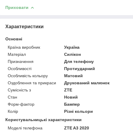
Приховати
Характеристики
Основні
Країна виробник
Україна
Матеріал
Силікон
Призначення
Для телефону
Особливості
Протиударний
Особливість кольору
Матовий
Оздоблення та прикраси
Друкований малюнок
Сумісність з
ZTE
Стан
Новий
Форм-фактор
Бампер
Колір
Різні кольори
Користувальницькі характеристики
Моделі телефона
ZTE A3 2020