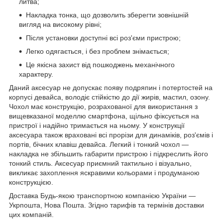
литва;
Накладка тонка, що дозволить зберегти зовнішній
вигляд на високому рівні;
Після установки доступні всі роз'єми пристрою;
Легко одягається, і без проблем знімається;
Це якісна захист від пошкоджень механічного
характеру.
Даний аксесуар не допускає появу подряпин і потертостей на
корпусі девайса, володіє стійкістю до дії жирів, мастил, озону.
Чохол має конструкцію, розрахованої для використання з
вищевказаної моделлю смартфона, щільно фіксується на
пристрої і надійно тримається на ньому. У конструкції
аксесуара також враховані всі прорізи для динаміків, роз'ємів і
портів, бічних клавіш девайса. Легкий і тонкий чохол ―
накладка не збільшить габарити пристрою і підкреслить його
тонкий стиль. Аксесуар приємний тактильно і візуально,
викликає захоплення яскравими кольорами і продуманою
конструкцією.
Доставка Будь-якою транспортною компанією України ―
Укрпошта, Нова Пошта. Згідно тарифів та термінів доставки
цих компаній.