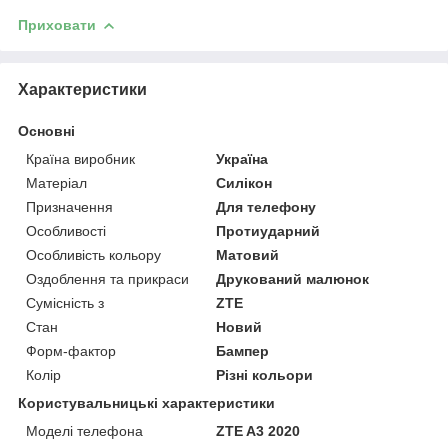
Приховати
Характеристики
Основні
Країна виробник
Україна
Матеріал
Силікон
Призначення
Для телефону
Особливості
Протиударний
Особливість кольору
Матовий
Оздоблення та прикраси
Друкований малюнок
Сумісність з
ZTE
Стан
Новий
Форм-фактор
Бампер
Колір
Різні кольори
Користувальницькі характеристики
Моделі телефона
ZTE A3 2020