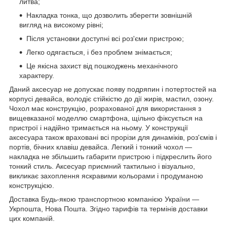
литва;
Накладка тонка, що дозволить зберегти зовнішній
вигляд на високому рівні;
Після установки доступні всі роз'єми пристрою;
Легко одягається, і без проблем знімається;
Це якісна захист від пошкоджень механічного
характеру.
Даний аксесуар не допускає появу подряпин і потертостей на
корпусі девайса, володіє стійкістю до дії жирів, мастил, озону.
Чохол має конструкцію, розрахованої для використання з
вищевказаної моделлю смартфона, щільно фіксується на
пристрої і надійно тримається на ньому. У конструкції
аксесуара також враховані всі прорізи для динаміків, роз'ємів і
портів, бічних клавіш девайса. Легкий і тонкий чохол ―
накладка не збільшить габарити пристрою і підкреслить його
тонкий стиль. Аксесуар приємний тактильно і візуально,
викликає захоплення яскравими кольорами і продуманою
конструкцією.
Доставка Будь-якою транспортною компанією України ―
Укрпошта, Нова Пошта. Згідно тарифів та термінів доставки
цих компаній.