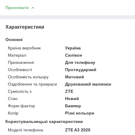
Приховати
Характеристики
Основні
Країна виробник
Україна
Матеріал
Силікон
Призначення
Для телефону
Особливості
Протиударний
Особливість кольору
Матовий
Оздоблення та прикраси
Друкований малюнок
Сумісність з
ZTE
Стан
Новий
Форм-фактор
Бампер
Колір
Різні кольори
Користувальницькі характеристики
Моделі телефона
ZTE A3 2020