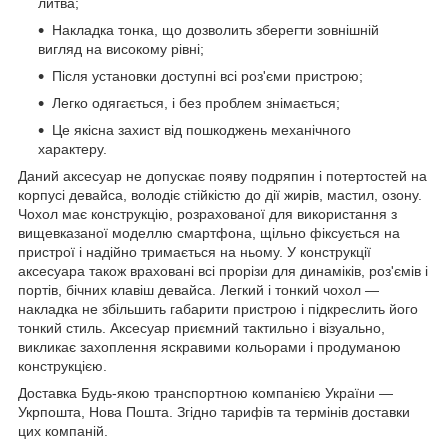
литва;
Накладка тонка, що дозволить зберегти зовнішній
вигляд на високому рівні;
Після установки доступні всі роз'єми пристрою;
Легко одягається, і без проблем знімається;
Це якісна захист від пошкоджень механічного
характеру.
Даний аксесуар не допускає появу подряпин і потертостей на
корпусі девайса, володіє стійкістю до дії жирів, мастил, озону.
Чохол має конструкцію, розрахованої для використання з
вищевказаної моделлю смартфона, щільно фіксується на
пристрої і надійно тримається на ньому. У конструкції
аксесуара також враховані всі прорізи для динаміків, роз'ємів і
портів, бічних клавіш девайса. Легкий і тонкий чохол ―
накладка не збільшить габарити пристрою і підкреслить його
тонкий стиль. Аксесуар приємний тактильно і візуально,
викликає захоплення яскравими кольорами і продуманою
конструкцією.
Доставка Будь-якою транспортною компанією України ―
Укрпошта, Нова Пошта. Згідно тарифів та термінів доставки
цих компаній.