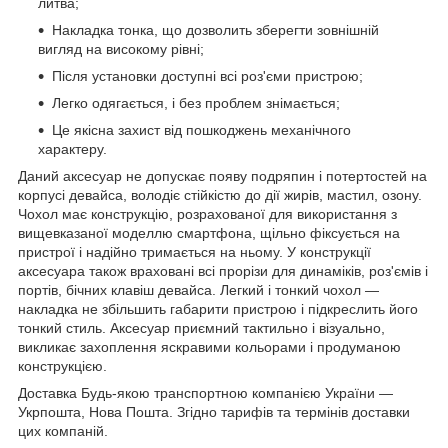
литва;
Накладка тонка, що дозволить зберегти зовнішній
вигляд на високому рівні;
Після установки доступні всі роз'єми пристрою;
Легко одягається, і без проблем знімається;
Це якісна захист від пошкоджень механічного
характеру.
Даний аксесуар не допускає появу подряпин і потертостей на
корпусі девайса, володіє стійкістю до дії жирів, мастил, озону.
Чохол має конструкцію, розрахованої для використання з
вищевказаної моделлю смартфона, щільно фіксується на
пристрої і надійно тримається на ньому. У конструкції
аксесуара також враховані всі прорізи для динаміків, роз'ємів і
портів, бічних клавіш девайса. Легкий і тонкий чохол ―
накладка не збільшить габарити пристрою і підкреслить його
тонкий стиль. Аксесуар приємний тактильно і візуально,
викликає захоплення яскравими кольорами і продуманою
конструкцією.
Доставка Будь-якою транспортною компанією України ―
Укрпошта, Нова Пошта. Згідно тарифів та термінів доставки
цих компаній.