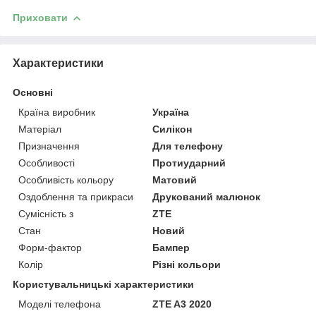
Приховати
Характеристики
Основні
Країна виробник
Україна
Матеріал
Силікон
Призначення
Для телефону
Особливості
Протиударний
Особливість кольору
Матовий
Оздоблення та прикраси
Друкований малюнок
Сумісність з
ZTE
Стан
Новий
Форм-фактор
Бампер
Колір
Різні кольори
Користувальницькі характеристики
Моделі телефона
ZTE A3 2020