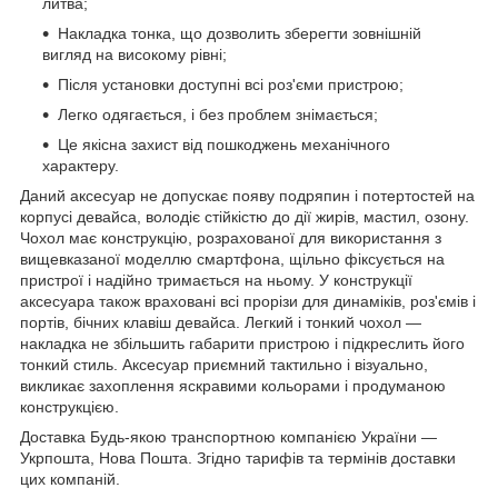
литва;
Накладка тонка, що дозволить зберегти зовнішній
вигляд на високому рівні;
Після установки доступні всі роз'єми пристрою;
Легко одягається, і без проблем знімається;
Це якісна захист від пошкоджень механічного
характеру.
Даний аксесуар не допускає появу подряпин і потертостей на
корпусі девайса, володіє стійкістю до дії жирів, мастил, озону.
Чохол має конструкцію, розрахованої для використання з
вищевказаної моделлю смартфона, щільно фіксується на
пристрої і надійно тримається на ньому. У конструкції
аксесуара також враховані всі прорізи для динаміків, роз'ємів і
портів, бічних клавіш девайса. Легкий і тонкий чохол ―
накладка не збільшить габарити пристрою і підкреслить його
тонкий стиль. Аксесуар приємний тактильно і візуально,
викликає захоплення яскравими кольорами і продуманою
конструкцією.
Доставка Будь-якою транспортною компанією України ―
Укрпошта, Нова Пошта. Згідно тарифів та термінів доставки
цих компаній.