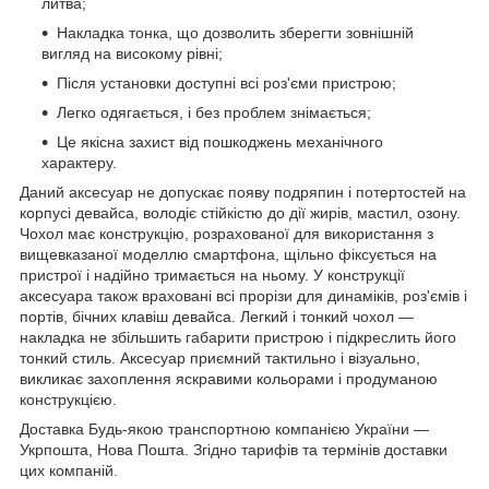
литва;
Накладка тонка, що дозволить зберегти зовнішній
вигляд на високому рівні;
Після установки доступні всі роз'єми пристрою;
Легко одягається, і без проблем знімається;
Це якісна захист від пошкоджень механічного
характеру.
Даний аксесуар не допускає появу подряпин і потертостей на
корпусі девайса, володіє стійкістю до дії жирів, мастил, озону.
Чохол має конструкцію, розрахованої для використання з
вищевказаної моделлю смартфона, щільно фіксується на
пристрої і надійно тримається на ньому. У конструкції
аксесуара також враховані всі прорізи для динаміків, роз'ємів і
портів, бічних клавіш девайса. Легкий і тонкий чохол ―
накладка не збільшить габарити пристрою і підкреслить його
тонкий стиль. Аксесуар приємний тактильно і візуально,
викликає захоплення яскравими кольорами і продуманою
конструкцією.
Доставка Будь-якою транспортною компанією України ―
Укрпошта, Нова Пошта. Згідно тарифів та термінів доставки
цих компаній.