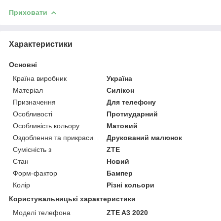
Приховати
Характеристики
Основні
Країна виробник
Україна
Матеріал
Силікон
Призначення
Для телефону
Особливості
Протиударний
Особливість кольору
Матовий
Оздоблення та прикраси
Друкований малюнок
Сумісність з
ZTE
Стан
Новий
Форм-фактор
Бампер
Колір
Різні кольори
Користувальницькі характеристики
Моделі телефона
ZTE A3 2020