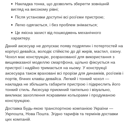
Накладка тонка, що дозволить зберегти зовнішній
вигляд на високому рівні;
Після установки доступні всі роз'єми пристрою;
Легко одягається, і без проблем знімається;
Це якісна захист від пошкоджень механічного
характеру.
Даний аксесуар не допускає появу подряпин і потертостей на
корпусі девайса, володіє стійкістю до дії жирів, мастил, озону.
Чохол має конструкцію, розрахованої для використання з
вищевказаної моделлю смартфона, щільно фіксується на
пристрої і надійно тримається на ньому. У конструкції
аксесуара також враховані всі прорізи для динаміків, роз'ємів і
портів, бічних клавіш девайса. Легкий і тонкий чохол ―
накладка не збільшить габарити пристрою і підкреслить його
тонкий стиль. Аксесуар приємний тактильно і візуально,
викликає захоплення яскравими кольорами і продуманою
конструкцією.
Доставка Будь-якою транспортною компанією України ―
Укрпошта, Нова Пошта. Згідно тарифів та термінів доставки
цих компаній.