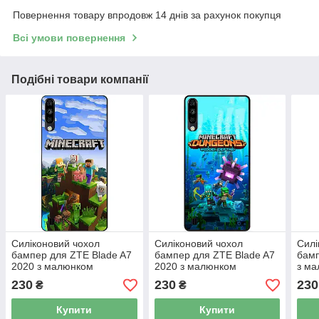
Повернення товару впродовж 14 днів за рахунок покупця
Всі умови повернення
Подібні товари компанії
Силіконовий чохол
Силіконовий чохол
Силі
бампер для ZTE Blade A7
бампер для ZTE Blade A7
бамп
2020 з малюнком
2020 з малюнком
з ма
Minecraft Майнкрафт
Майнкрафт Minecraft
Май
230
230
230
₴
₴
Купити
Купити