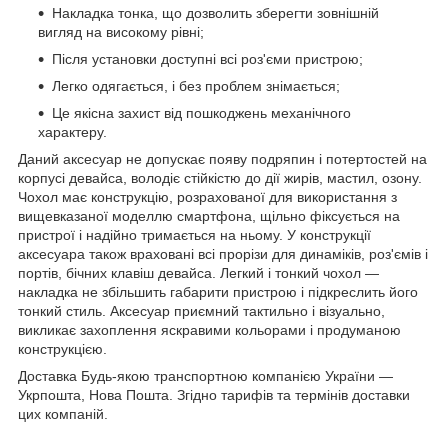
Накладка тонка, що дозволить зберегти зовнішній
вигляд на високому рівні;
Після установки доступні всі роз'єми пристрою;
Легко одягається, і без проблем знімається;
Це якісна захист від пошкоджень механічного
характеру.
Даний аксесуар не допускає появу подряпин і потертостей на
корпусі девайса, володіє стійкістю до дії жирів, мастил, озону.
Чохол має конструкцію, розрахованої для використання з
вищевказаної моделлю смартфона, щільно фіксується на
пристрої і надійно тримається на ньому. У конструкції
аксесуара також враховані всі прорізи для динаміків, роз'ємів і
портів, бічних клавіш девайса. Легкий і тонкий чохол ―
накладка не збільшить габарити пристрою і підкреслить його
тонкий стиль. Аксесуар приємний тактильно і візуально,
викликає захоплення яскравими кольорами і продуманою
конструкцією.
Доставка Будь-якою транспортною компанією України ―
Укрпошта, Нова Пошта. Згідно тарифів та термінів доставки
цих компаній.