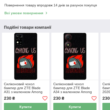
Повернення товару впродовж 14 днів за рахунок покупця
Всі умови повернення
Подібні товари компанії
Силіконовий чохол
Силіконовий чохол
Силі
бампер для ZTE Blade
бампер для ZTE Blade
бамп
A31 з малюнком Among
A34 з малюнком Among
202
Us Амонг Ас Саботаж
Us Амонг Ас Саботаж
Us А
230
230
230
₴
₴
Купити
Купити