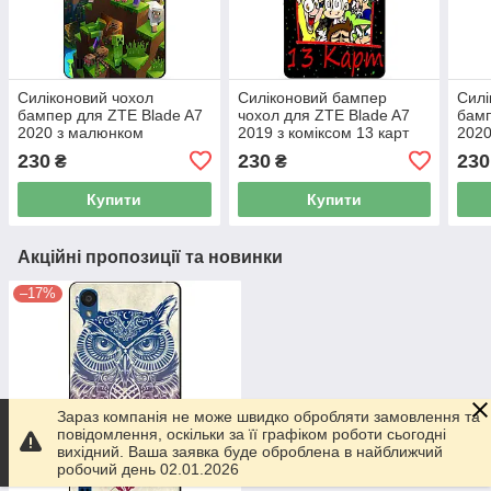
Силіконовий чохол
Силіконовий бампер
Силі
бампер для ZTE Blade A7
чохол для ZTE Blade A7
бамп
2020 з малюнком
2019 з коміксом 13 карт
2020
Minecraft Майнкрафт
Майн
230
230
230
₴
₴
Купити
Купити
Акційні пропозиції та новинки
–17%
Зараз компанія не може швидко обробляти замовлення та
повідомлення, оскільки за її графіком роботи сьогодні
вихідний. Ваша заявка буде оброблена в найближчий
робочий день 02.01.2026