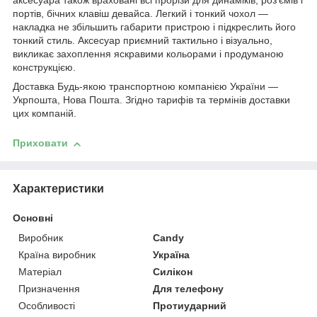
аксесуара також враховані всі прорізи для динаміків, роз'ємів і
портів, бічних клавіш девайса. Легкий і тонкий чохол ―
накладка не збільшить габарити пристрою і підкреслить його
тонкий стиль. Аксесуар приємний тактильно і візуально,
викликає захоплення яскравими кольорами і продуманою
конструкцією.
Доставка Будь-якою транспортною компанією України ―
Укрпошта, Нова Пошта. Згідно тарифів та термінів доставки
цих компаній.
Приховати
Характеристики
Основні
Виробник
Candy
Країна виробник
Україна
Матеріал
Силікон
Призначення
Для телефону
Особливості
Протиударний