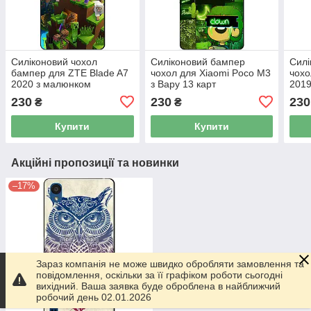
Силіконовий чохол
Силіконовий бампер
Силі
бампер для ZTE Blade A7
чохол для Xiaomi Poco M3
чохо
2020 з малюнком
з Вару 13 карт
2019
Minecraft Майнкрафт
230
230
230
₴
₴
Купити
Купити
Акційні пропозиції та новинки
–17%
Зараз компанія не може швидко обробляти замовлення та
повідомлення, оскільки за її графіком роботи сьогодні
вихідний. Ваша заявка буде оброблена в найближчий
робочий день 02.01.2026