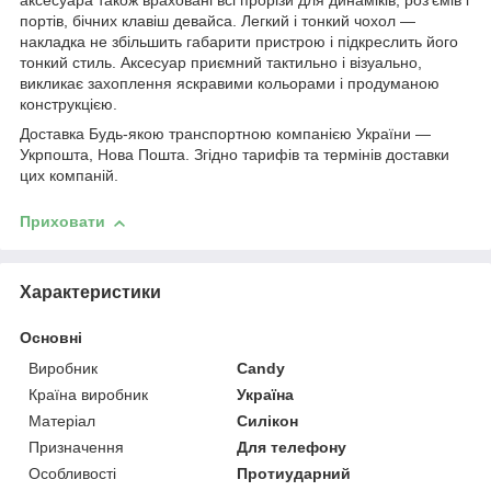
аксесуара також враховані всі прорізи для динаміків, роз'ємів і
портів, бічних клавіш девайса. Легкий і тонкий чохол ―
накладка не збільшить габарити пристрою і підкреслить його
тонкий стиль. Аксесуар приємний тактильно і візуально,
викликає захоплення яскравими кольорами і продуманою
конструкцією.
Доставка Будь-якою транспортною компанією України ―
Укрпошта, Нова Пошта. Згідно тарифів та термінів доставки
цих компаній.
Приховати
Характеристики
Основні
Виробник
Candy
Країна виробник
Україна
Матеріал
Силікон
Призначення
Для телефону
Особливості
Протиударний