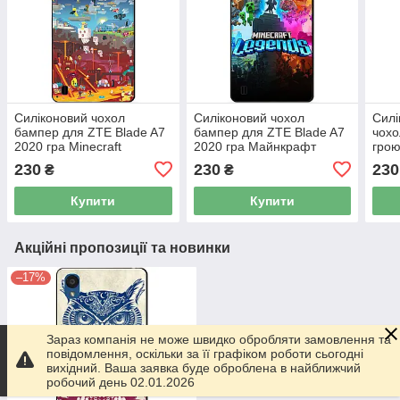
Силіконовий чохол
Силіконовий чохол
Силі
бампер для ZTE Blade A7
бампер для ZTE Blade A7
чохо
2020 гра Minecraft
2020 гра Майнкрафт
грою
Майнкрафт
Minecraft
230
230
230
₴
₴
Купити
Купити
Акційні пропозиції та новинки
–17%
Зараз компанія не може швидко обробляти замовлення та
повідомлення, оскільки за її графіком роботи сьогодні
вихідний. Ваша заявка буде оброблена в найближчий
робочий день 02.01.2026