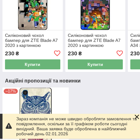
Силіконовий чохол
Силіконовий чохол
Силі
бампер для ZTE Blade A7
бампер для ZTE Blade A7
бамп
2020 з картинкою
2020 з картинкою
A34 
Minecraft Майнкрафт
Майнкрафт Minecraft
Май
230
230
230
₴
₴
Купити
Купити
Акційні пропозиції та новинки
–17%
Зараз компанія не може швидко обробляти замовлення та
повідомлення, оскільки за її графіком роботи сьогодні
вихідний. Ваша заявка буде оброблена в найближчий
робочий день 02.01.2026