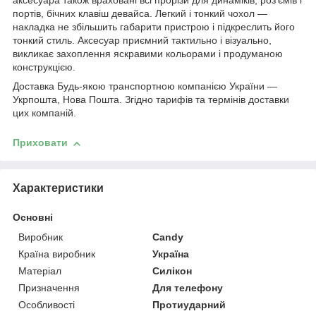
аксесуара також враховані всі прорізи для динаміків, роз'ємів і
портів, бічних клавіш девайса. Легкий і тонкий чохол ―
накладка не збільшить габарити пристрою і підкреслить його
тонкий стиль. Аксесуар приємний тактильно і візуально,
викликає захоплення яскравими кольорами і продуманою
конструкцією.
Доставка Будь-якою транспортною компанією України ―
Укрпошта, Нова Пошта. Згідно тарифів та термінів доставки
цих компаній.
Приховати
Характеристики
Основні
Виробник
Candy
Країна виробник
Україна
Матеріал
Силікон
Призначення
Для телефону
Особливості
Протиударний