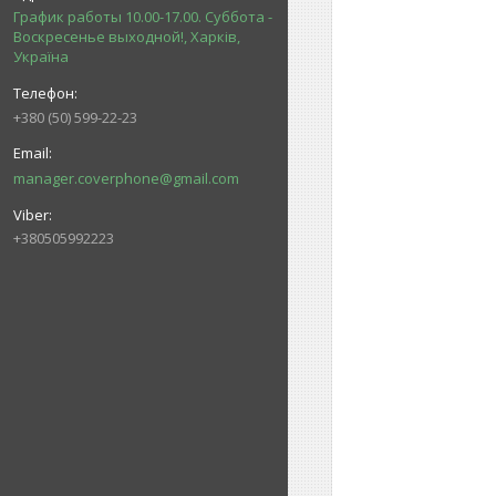
График работы 10.00-17.00. Суббота -
Воскресенье выходной!, Харків,
Україна
+380 (50) 599-22-23
manager.coverphone@gmail.com
+380505992223