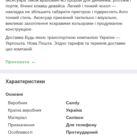
аксесуара також враховані всі прорізи для динаміків, роз'ємів і
портів, бічних клавіш девайса. Легкий і тонкий чохол ―
накладка не збільшить габарити пристрою і підкреслить його
тонкий стиль. Аксесуар приємний тактильно і візуально,
викликає захоплення яскравими кольорами і продуманою
конструкцією.
Доставка Будь-якою транспортною компанією України ―
Укрпошта, Нова Пошта. Згідно тарифів та термінів доставки
цих компаній.
Приховати
Характеристики
Основні
Виробник
Candy
Країна виробник
Україна
Матеріал
Силікон
Призначення
Для телефону
Особливості
Протиударний