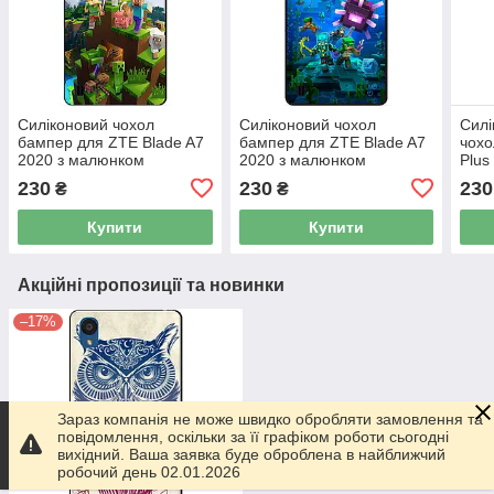
Силіконовий чохол
Силіконовий чохол
Силі
бампер для ZTE Blade A7
бампер для ZTE Blade A7
чохо
2020 з малюнком
2020 з малюнком
Plus
Minecraft Майнкрафт
Майнкрафт Minecraft
230
230
230
₴
₴
Купити
Купити
Акційні пропозиції та новинки
–17%
Зараз компанія не може швидко обробляти замовлення та
повідомлення, оскільки за її графіком роботи сьогодні
вихідний. Ваша заявка буде оброблена в найближчий
робочий день 02.01.2026