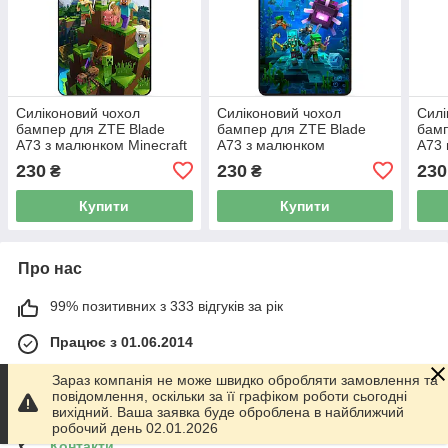
Силіконовий чохол
Силіконовий чохол
Силі
бампер для ZTE Blade
бампер для ZTE Blade
бамп
A73 з малюнком Minecraft
A73 з малюнком
A73 
Майнкрафт
Майнкрафт Minecraft
Май
230
230
230
₴
₴
Купити
Купити
Про нас
99% позитивних з 333 відгуків за рік
Працює з 01.06.2014
м. Харків
Зараз компанія не може швидко обробляти замовлення та
График работы 10.00-17.00. Суббота - Воскресенье
повідомлення, оскільки за її графіком роботи сьогодні
выходной!, Харків, Україна
вихідний. Ваша заявка буде оброблена в найближчий
робочий день 02.01.2026
Контакти