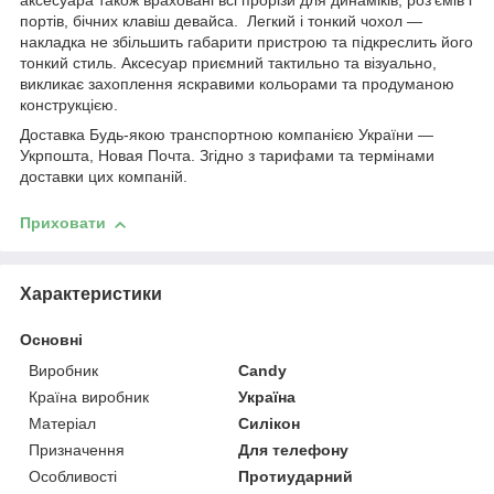
аксесуара також враховані всі прорізи для динаміків, роз'ємів і
портів, бічних клавіш девайса. Легкий і тонкий чохол —
накладка не збільшить габарити пристрою та підкреслить його
тонкий стиль. Аксесуар приємний тактильно та візуально,
викликає захоплення яскравими кольорами та продуманою
конструкцією.
Доставка Будь-якою транспортною компанією України —
Укрпошта, Новая Почта. Згідно з тарифами та термінами
доставки цих компаній.
Приховати
Характеристики
Основні
Виробник
Candy
Країна виробник
Україна
Матеріал
Силікон
Призначення
Для телефону
Особливості
Протиударний