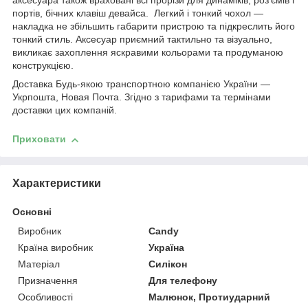
аксесуара також враховані всі прорізи для динаміків, роз'ємів і
портів, бічних клавіш девайса. Легкий і тонкий чохол —
накладка не збільшить габарити пристрою та підкреслить його
тонкий стиль. Аксесуар приємний тактильно та візуально,
викликає захоплення яскравими кольорами та продуманою
конструкцією.
Доставка Будь-якою транспортною компанією України —
Укрпошта, Новая Почта. Згідно з тарифами та термінами
доставки цих компаній.
Приховати
Характеристики
Основні
Виробник
Candy
Країна виробник
Україна
Матеріал
Силікон
Призначення
Для телефону
Особливості
Малюнок, Протиударний