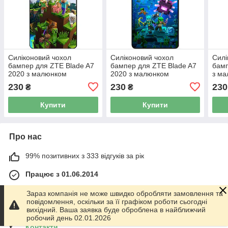
Силіконовий чохол
Силіконовий чохол
Силі
бампер для ZTE Blade A7
бампер для ZTE Blade A7
бамп
2020 з малюнком
2020 з малюнком
з ма
Minecraft Майнкрафт
Майнкрафт Minecraft
Май
230
230
230
₴
₴
Купити
Купити
Про нас
99% позитивних з 333 відгуків за рік
Працює з 01.06.2014
м. Харків
Зараз компанія не може швидко обробляти замовлення та
График работы 10.00-17.00. Суббота - Воскресенье
повідомлення, оскільки за її графіком роботи сьогодні
выходной!, Харків, Україна
вихідний. Ваша заявка буде оброблена в найближчий
робочий день 02.01.2026
Контакти