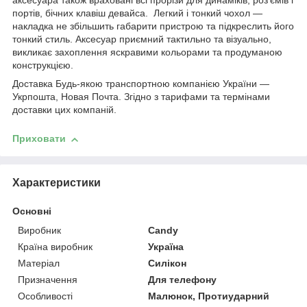
аксесуара також враховані всі прорізи для динаміків, роз'ємів і
портів, бічних клавіш девайса. Легкий і тонкий чохол —
накладка не збільшить габарити пристрою та підкреслить його
тонкий стиль. Аксесуар приємний тактильно та візуально,
викликає захоплення яскравими кольорами та продуманою
конструкцією.
Доставка Будь-якою транспортною компанією України —
Укрпошта, Новая Почта. Згідно з тарифами та термінами
доставки цих компаній.
Приховати
Характеристики
Основні
Виробник
Candy
Країна виробник
Україна
Матеріал
Силікон
Призначення
Для телефону
Особливості
Малюнок, Протиударний