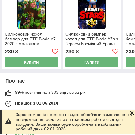
Силіконовий чохол
Силіконовий бампер
Силі
бампер для ZTE Blade A7
чохол для ZTE Blade A7s з
бамп
2020 з малюнком
Героєм Космічний Бравл
з ма
Minecraft Майнкрафт
Леон Акула
Май
230
230
230
₴
₴
Купити
Купити
Про нас
99% позитивних з 333 відгуків за рік
Працює з 01.06.2014
м. Харків
Зараз компанія не може швидко обробляти замовлення та
График работы 10.00-17.00. Суббота - Воскресенье
повідомлення, оскільки за її графіком роботи сьогодні
выходной!, Харків, Україна
вихідний. Ваша заявка буде оброблена в найближчий
робочий день 02.01.2026
Контакти