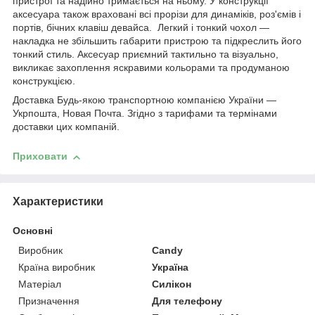
пристрої та надійно тримається на ньому. У конструкції
аксесуара також враховані всі прорізи для динаміків, роз'ємів і
портів, бічних клавіш девайса. Легкий і тонкий чохол —
накладка не збільшить габарити пристрою та підкреслить його
тонкий стиль. Аксесуар приємний тактильно та візуально,
викликає захоплення яскравими кольорами та продуманою
конструкцією.
Доставка Будь-якою транспортною компанією України —
Укрпошта, Новая Почта. Згідно з тарифами та термінами
доставки цих компаній.
Приховати
Характеристики
Основні
Виробник
Candy
Країна виробник
Україна
Матеріал
Силікон
Призначення
Для телефону