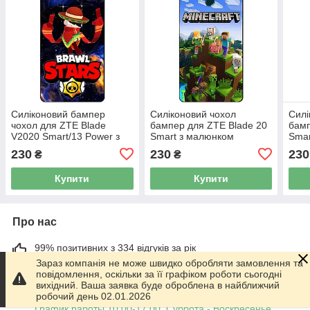
Силіконовий бампер
Силіконовий чохол
Силі
чохол для ZTE Blade
бампер для ZTE Blade 20
бамп
V2020 Smart/13 Power з
Smart з малюнком
Smar
Героєм Космічний Бравл
Minecraft Майнкрафт
Майн
230
230
230
₴
₴
Едгар
Купити
Купити
Про нас
99% позитивних з 334 відгуків за рік
Зараз компанія не може швидко обробляти замовлення та
Працює з 01.06.2014
повідомлення, оскільки за її графіком роботи сьогодні
вихідний. Ваша заявка буде оброблена в найближчий
робочий день 02.01.2026
м. Харків
График работы 10.00-17.00. Суббота - Воскресенье