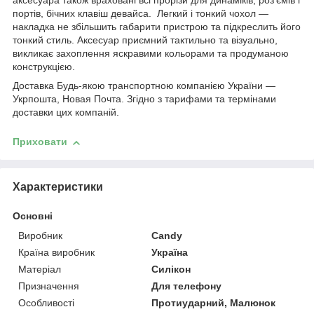
аксесуара також враховані всі прорізи для динаміків, роз'ємів і
портів, бічних клавіш девайса. Легкий і тонкий чохол —
накладка не збільшить габарити пристрою та підкреслить його
тонкий стиль. Аксесуар приємний тактильно та візуально,
викликає захоплення яскравими кольорами та продуманою
конструкцією.
Доставка Будь-якою транспортною компанією України —
Укрпошта, Новая Почта. Згідно з тарифами та термінами
доставки цих компаній.
Приховати
Характеристики
Основні
Виробник
Candy
Країна виробник
Україна
Матеріал
Силікон
Призначення
Для телефону
Особливості
Протиударний, Малюнок