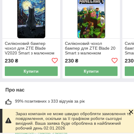
Силіконовий бампер
Силіконовий чохол
Силі
чохол для ZTE Blade
бампер для ZTE Blade 20
бамп
V2020 Smart з малюнком
Smart з малюнком
Smar
Кішка Зіркова ніч Ван Гог
Minecraft Майнкрафт
Майн
230
230
230
₴
₴
Купити
Купити
Про нас
99% позитивних з 333 відгуків за рік
Працює з 01.06.2014
Зараз компанія не може швидко обробляти замовлення та
повідомлення, оскільки за її графіком роботи сьогодні
м. Харків
вихідний. Ваша заявка буде оброблена в найближчий
График работы 10.00-17.00. Суббота - Воскресенье
робочий день 02.01.2026
выходной!, Харків, Україна