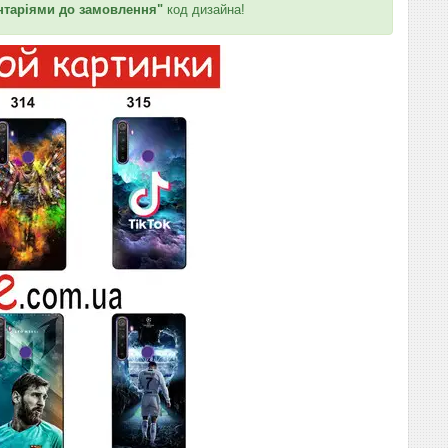
таріями до замовлення"
код дизайна!