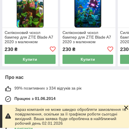
Силіконовий чохол
Силіконовий чохол
Силі
бампер для ZTE Blade A7
бампер для ZTE Blade A7
бамп
2020 з малюнком
2020 з малюнком
2020
Minecraft Майнкрафт
Майнкрафт Minecraft
Май
230
230
230
₴
₴
Купити
Купити
Про нас
99% позитивних з 334 відгуків за рік
Працює з 01.06.2014
м. Харків
Зараз компанія не може швидко обробляти замовлення та
График работы 10.00-17.00. Суббота - Воскресенье
повідомлення, оскільки за її графіком роботи сьогодні
выходной!, Харків, Україна
вихідний. Ваша заявка буде оброблена в найближчий
робочий день 02.01.2026
Контакти