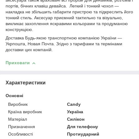
аксесуара також враховані всі прорізи для динаміків, роз'ємів і
портів, бічних клавіш девайса. Легкий і тонкий чохол —
накладка не збільшить габарити пристрою та підкреслить його
тонкий стиль. Аксесуар приємний тактильно та візуально,
викликає захоплення яскравими кольорами та продуманою
конструкцією.
Доставка Будь-якою транспортною компанією України —
Укрпошта, Новая Почта. Згідно з тарифами та термінами
доставки цих компаній.
Приховати
Характеристики
Основні
Виробник
Candy
Країна виробник
Україна
Матеріал
Силікон
Призначення
Для телефону
Особливості
Протиударний