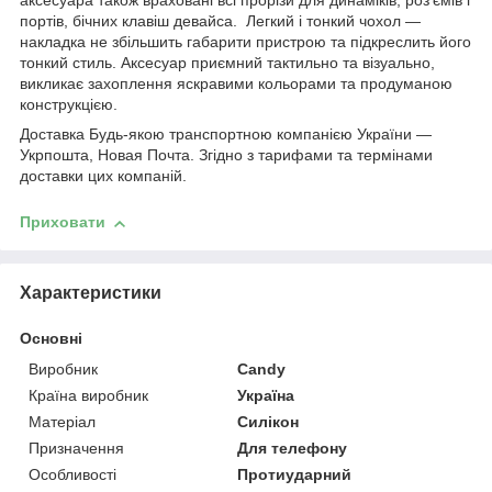
аксесуара також враховані всі прорізи для динаміків, роз'ємів і
портів, бічних клавіш девайса. Легкий і тонкий чохол —
накладка не збільшить габарити пристрою та підкреслить його
тонкий стиль. Аксесуар приємний тактильно та візуально,
викликає захоплення яскравими кольорами та продуманою
конструкцією.
Доставка Будь-якою транспортною компанією України —
Укрпошта, Новая Почта. Згідно з тарифами та термінами
доставки цих компаній.
Приховати
Характеристики
Основні
Виробник
Candy
Країна виробник
Україна
Матеріал
Силікон
Призначення
Для телефону
Особливості
Протиударний