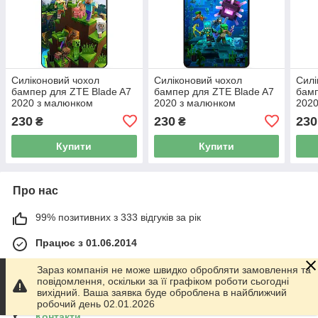
Силіконовий чохол
Силіконовий чохол
Силі
бампер для ZTE Blade A7
бампер для ZTE Blade A7
бамп
2020 з малюнком
2020 з малюнком
2020
Minecraft Майнкрафт
Майнкрафт Minecraft
Май
230
230
230
₴
₴
Купити
Купити
Про нас
99% позитивних з 333 відгуків за рік
Працює з 01.06.2014
м. Харків
Зараз компанія не може швидко обробляти замовлення та
График работы 10.00-17.00. Суббота - Воскресенье
повідомлення, оскільки за її графіком роботи сьогодні
выходной!, Харків, Україна
вихідний. Ваша заявка буде оброблена в найближчий
робочий день 02.01.2026
Контакти