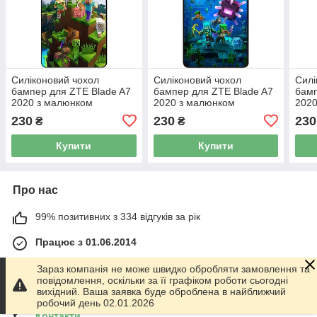
Силіконовий чохол
Силіконовий чохол
Силі
бампер для ZTE Blade A7
бампер для ZTE Blade A7
бамп
2020 з малюнком
2020 з малюнком
2020
Minecraft Майнкрафт
Майнкрафт Minecraft
Май
230
230
230
₴
₴
Купити
Купити
Про нас
99% позитивних з 334 відгуків за рік
Працює з 01.06.2014
м. Харків
Зараз компанія не може швидко обробляти замовлення та
График работы 10.00-17.00. Суббота - Воскресенье
повідомлення, оскільки за її графіком роботи сьогодні
выходной!, Харків, Україна
вихідний. Ваша заявка буде оброблена в найближчий
робочий день 02.01.2026
Контакти