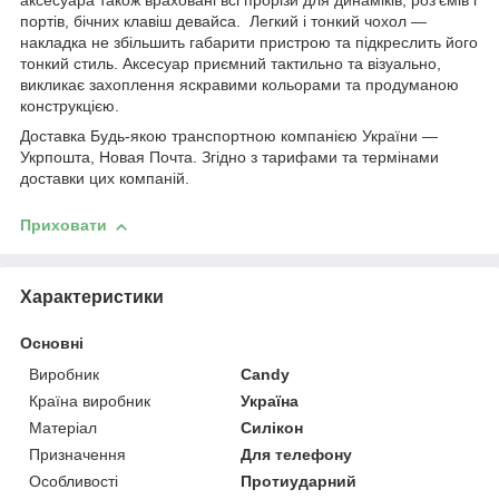
аксесуара також враховані всі прорізи для динаміків, роз'ємів і
портів, бічних клавіш девайса. Легкий і тонкий чохол —
накладка не збільшить габарити пристрою та підкреслить його
тонкий стиль. Аксесуар приємний тактильно та візуально,
викликає захоплення яскравими кольорами та продуманою
конструкцією.
Доставка Будь-якою транспортною компанією України —
Укрпошта, Новая Почта. Згідно з тарифами та термінами
доставки цих компаній.
Приховати
Характеристики
Основні
Виробник
Candy
Країна виробник
Україна
Матеріал
Силікон
Призначення
Для телефону
Особливості
Протиударний