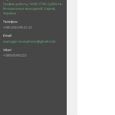
График работы 10.00-17.00. Суббота -
Воскресенье выходной!, Харків,
Україна
+380 (50) 599-22-23
manager.coverphone@gmail.com
+380505992223