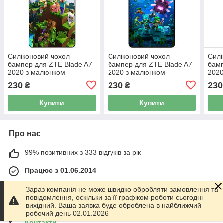
Силіконовий чохол
Силіконовий чохол
Силі
бампер для ZTE Blade A7
бампер для ZTE Blade A7
бамп
2020 з малюнком
2020 з малюнком
2020
Minecraft Майнкрафт
Майнкрафт Minecraft
Май
230
230
230
₴
₴
Купити
Купити
Про нас
99% позитивних з 333 відгуків за рік
Працює з 01.06.2014
м. Харків
Зараз компанія не може швидко обробляти замовлення та
График работы 10.00-17.00. Суббота - Воскресенье
повідомлення, оскільки за її графіком роботи сьогодні
выходной!, Харків, Україна
вихідний. Ваша заявка буде оброблена в найближчий
робочий день 02.01.2026
Контакти