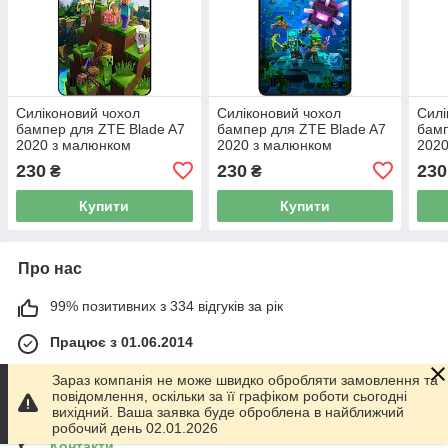
Силіконовий чохол
Силіконовий чохол
Силі
бампер для ZTE Blade A7
бампер для ZTE Blade A7
бамп
2020 з малюнком
2020 з малюнком
2020
Minecraft Майнкрафт
Майнкрафт Minecraft
Май
230
230
230
₴
₴
Купити
Купити
Про нас
99% позитивних з 334 відгуків за рік
Працює з 01.06.2014
м. Харків
Зараз компанія не може швидко обробляти замовлення та
График работы 10.00-17.00. Суббота - Воскресенье
повідомлення, оскільки за її графіком роботи сьогодні
выходной!, Харків, Україна
вихідний. Ваша заявка буде оброблена в найближчий
робочий день 02.01.2026
Контакти