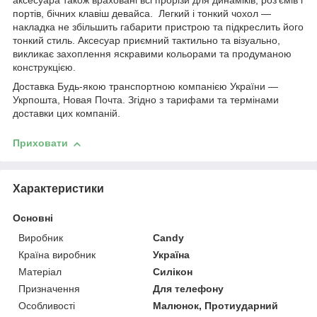
аксесуара також враховані всі прорізи для динаміків, роз'ємів і
портів, бічних клавіш девайса. Легкий і тонкий чохол —
накладка не збільшить габарити пристрою та підкреслить його
тонкий стиль. Аксесуар приємний тактильно та візуально,
викликає захоплення яскравими кольорами та продуманою
конструкцією.
Доставка Будь-якою транспортною компанією України —
Укрпошта, Новая Почта. Згідно з тарифами та термінами
доставки цих компаній.
Приховати
Характеристики
Основні
Виробник
Candy
Країна виробник
Україна
Матеріал
Силікон
Призначення
Для телефону
Особливості
Малюнок, Протиударний