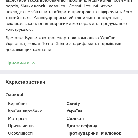
аксесуара також враховані всі прорізи для динаміків, роз'ємів і
портів, бічних клавіш девайса. Легкий і тонкий чохол —
накладка не збільшить габарити пристрою та підкреслить його
тонкий стиль. Аксесуар приємний тактильно та візуально,
викликає захоплення яскравими кольорами та продуманою
конструкцією.
Доставка Будь-якою транспортною компанією України —
Укрпошта, Новая Почта. Згідно з тарифами та термінами
доставки цих компаній.
Приховати
Характеристики
Основні
Виробник
Candy
Країна виробник
Україна
Матеріал
Силікон
Призначення
Для телефону
Особливості
Протиударний, Малюнок