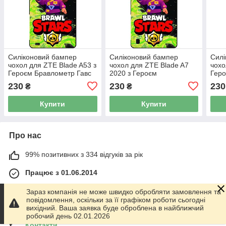
Силіконовий бампер
Силіконовий бампер
Силі
чохол для ZTE Blade A53 з
чохол для ZTE Blade A7
чохо
Героєм Бравлометр Гавс
2020 з Героєм
Геро
Бравлометр Гавс
230
230
230
₴
₴
Купити
Купити
Про нас
99% позитивних з 334 відгуків за рік
Працює з 01.06.2014
м. Харків
Зараз компанія не може швидко обробляти замовлення та
График работы 10.00-17.00. Суббота - Воскресенье
повідомлення, оскільки за її графіком роботи сьогодні
выходной!, Харків, Україна
вихідний. Ваша заявка буде оброблена в найближчий
робочий день 02.01.2026
Контакти